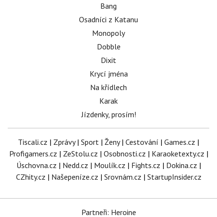
Bang
Osadníci z Katanu
Monopoly
Dobble
Dixit
Krycí jména
Na křídlech
Karak
Jízdenky, prosím!
Tiscali.cz
|
Zprávy
|
Sport
|
Ženy
|
Cestování
|
Games.cz
|
Profigamers.cz
|
ZeStolu.cz
|
Osobnosti.cz
|
Karaoketexty.cz
|
Úschovna.cz
|
Nedd.cz
|
Moulík.cz
|
Fights.cz
|
Dokina.cz
|
CZhity.cz
|
Našepeníze.cz
|
Srovnám.cz
|
StartupInsider.cz
Partneři: Heroine