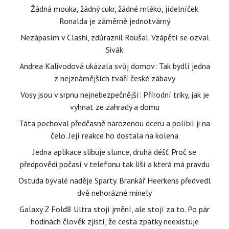
Žádná mouka, žádný cukr, žádné mléko, jídelníček
Ronalda je záměrně jednotvárný
Nezápasím v Clashi, zdůraznil Roušal. Vzápětí se ozval
Sivák
Andrea Kalivodová ukázala svůj domov: Tak bydlí jedna
z nejznámějších tváří české zábavy
Vosy jsou v srpnu nejnebezpečnější: Přírodní triky, jak je
vyhnat ze zahrady a domu
Táta pochoval předčasně narozenou dceru a políbil ji na
čelo. Její reakce ho dostala na kolena
Jedna aplikace slibuje slunce, druhá déšť. Proč se
předpovědi počasí v telefonu tak liší a která má pravdu
Ostuda bývalé naděje Sparty. Brankář Heerkens předvedl
dvě nehorázné minely
Galaxy Z Fold8 Ultra stojí jmění, ale stojí za to. Po pár
hodinách člověk zjistí, že cesta zpátky neexistuje