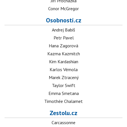
Jiří Procházka
Conor McGregor
Osobnosti.cz
Andrej Babiš
Petr Pavel
Hana Zagorová
Kazma Kazmitch
Kim Kardashian
Karlos Vémola
Marek Ztracený
Taylor Swift
Emma Smetana
Timothée Chalamet
Zestolu.cz
Carcassonne