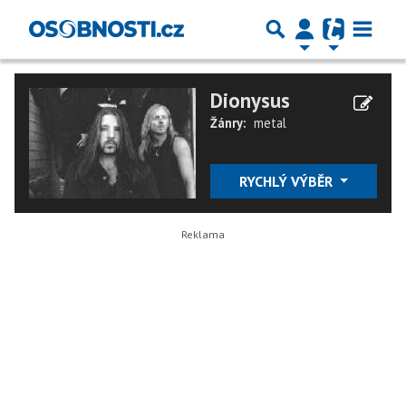
Dionysus
Žánry:
metal
RYCHLÝ VÝBĚR