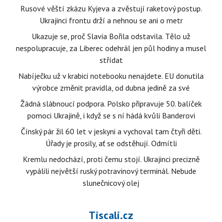
Rusové věští zkázu Kyjeva a zvěstují raketový postup.
Ukrajinci frontu drží a nehnou se ani o metr
Ukazuje se, proč Slavia Bořila odstavila. Tělo už
nespolupracuje, za Liberec odehrál jen půl hodiny a musel
střídat
Nabíječku už v krabici notebooku nenajdete. EU donutila
výrobce změnit pravidla, od dubna jedině za své
Žádná slábnoucí podpora. Polsko připravuje 50. balíček
pomoci Ukrajině, i když se s ní hádá kvůli Banderovi
Čínský pár žil 60 let v jeskyni a vychoval tam čtyři děti.
Úřady je prosily, ať se odstěhují. Odmítli
Kremlu nedochází, proti čemu stojí. Ukrajinci precizně
vypálili největší ruský potravinový terminál. Nebude
slunečnicový olej
Tiscali.cz