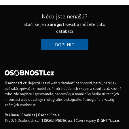
Něco jste nenašli?
Stačí se jen
zaregistrovat
a můžete tuto
databázi
DOPLNIT
Osobnosti.cz
Největší český web s databází osobností, herců, hereček,
zpěváků, zpěvaček, modelek, filmů, hudebních skupin a sportovců. Kromě
toho zde najdete i spisovatele, panovníky a finančníky. Vedle užitečných
informací web obsahuje i fotografie, diskografie, filmografie a vztahy
známých osobností.
Reklama
|
Cookies
|
Osobní údaje
© 2026 Osobnosti.cz |
TISCALI MEDIA, a.s.
| Člen skupiny
DIGNITY, s.r.o.