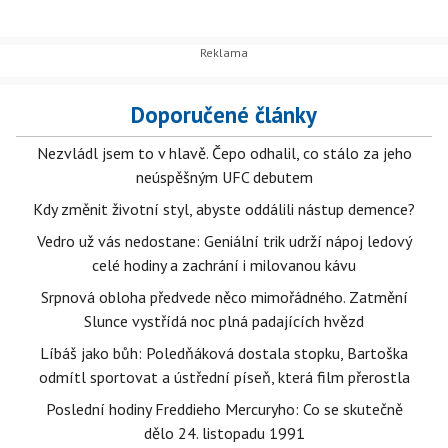
Doporučené články
Nezvládl jsem to v hlavě. Čepo odhalil, co stálo za jeho
neúspěšným UFC debutem
Kdy změnit životní styl, abyste oddálili nástup demence?
Vedro už vás nedostane: Geniální trik udrží nápoj ledový
celé hodiny a zachrání i milovanou kávu
Srpnová obloha předvede něco mimořádného. Zatmění
Slunce vystřídá noc plná padajících hvězd
Líbáš jako bůh: Poledňáková dostala stopku, Bartoška
odmítl sportovat a ústřední píseň, která film přerostla
Poslední hodiny Freddieho Mercuryho: Co se skutečně
dělo 24. listopadu 1991