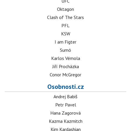
UFC
Oktagon
Clash of The Stars
PFL
KSW
I am Figter
Sumó
Karlos Vémola
Jiří Procházka
Conor McGregor
Osobnosti.cz
Andrej Babiš
Petr Pavel
Hana Zagorová
Kazma Kazmitch
Kim Kardashian