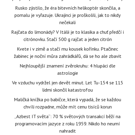
Rusko zjistilo, že éra bitevních helikoptér skončila, a
pomalu je vyřazuje. Ukrajinci je proškolili, jak to nikdy
nečekali
Rajčata do limonády? V Itálii je to klasika a chuť předčí i
citrónovku. Stačí 500 g rajčat a jeden citrón
Kvete i v zimě a stačí mu kousek kořínku. Ptačinec
žabinec je noční můra zahrádkářů, dá se ho ale zbavit
Nejhloupější znamení zvěrokruhu: 4 hlupáci dle
astrologie
Ve vzduchu vydržel jen devět minut. Let Tu-154 se 115
lidmi skončil katastrofou
Maličká knížka po babičce, která vypadá, že se každou
chvíli rozpadne, může mít cenu tisíců korun
„Azbest IT světa“: 70 % světových transakcí běží na
programovacím jazyce z roku 1959. Nikdo ho neumí
nahradit