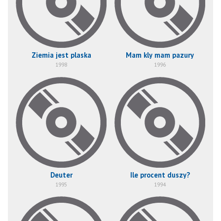
Ziemia jest plaska
Mam kly mam pazury
1998
1996
Deuter
Ile procent duszy?
1995
1994