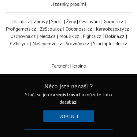
Jízdenky, prosím!
Tiscali.cz
|
Zprávy
|
Sport
|
Ženy
|
Cestování
|
Games.cz
|
Profigamers.cz
|
ZeStolu.cz
|
Osobnosti.cz
|
Karaoketexty.cz
|
Úschovna.cz
|
Nedd.cz
|
Moulík.cz
|
Fights.cz
|
Dokina.cz
|
CZhity.cz
|
Našepeníze.cz
|
Srovnám.cz
|
StartupInsider.cz
Partneři: Heroine
Něco jste nenašli?
Stačí se jen
zaregistrovat
a můžete tuto
databázi
DOPLNIT