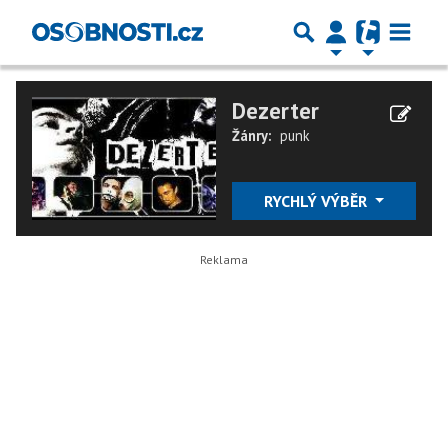
Dezerter
Žánry:
punk
RYCHLÝ VÝBĚR