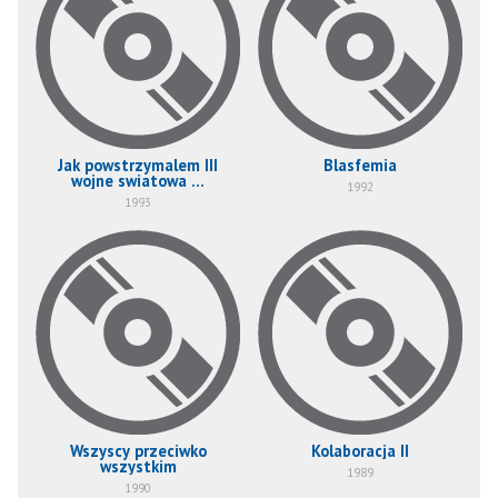
Jak powstrzymalem III
Blasfemia
wojne swiatowa ...
1992
1993
Wszyscy przeciwko
Kolaboracja II
wszystkim
1989
1990