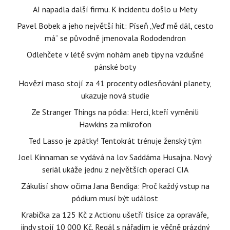
AI napadla další firmu. K incidentu došlo u Mety
Pavel Bobek a jeho největší hit: Píseň „Veď mě dál, cesto
má“ se původně jmenovala Rododendron
Odlehčete v létě svým nohám aneb tipy na vzdušné
pánské boty
Hovězí maso stojí za 41 procenty odlesňování planety,
ukazuje nová studie
Ze Stranger Things na pódia: Herci, kteří vyměnili
Hawkins za mikrofon
Ted Lasso je zpátky! Tentokrát trénuje ženský tým
Joel Kinnaman se vydává na lov Saddáma Husajna. Nový
seriál ukáže jednu z největších operací CIA
Zákulisí show očima Jana Bendiga: Proč každý vstup na
pódium musí být událost
Krabička za 125 Kč z Actionu ušetří tisíce za opraváře,
jindy stojí 10 000 Kč. Regál s nářadím je věčně prázdný