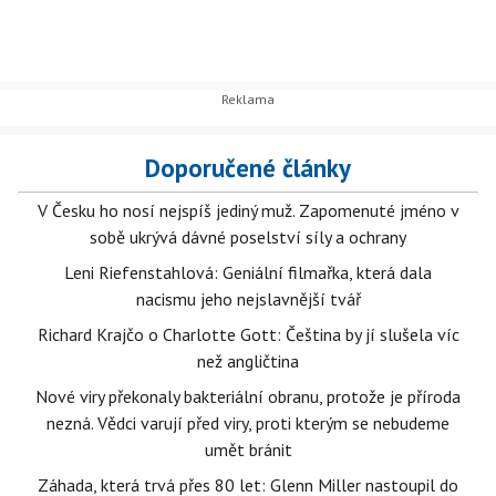
Doporučené články
V Česku ho nosí nejspíš jediný muž. Zapomenuté jméno v
sobě ukrývá dávné poselství síly a ochrany
Leni Riefenstahlová: Geniální filmařka, která dala
nacismu jeho nejslavnější tvář
Richard Krajčo o Charlotte Gott: Čeština by jí slušela víc
než angličtina
Nové viry překonaly bakteriální obranu, protože je příroda
nezná. Vědci varují před viry, proti kterým se nebudeme
umět bránit
Záhada, která trvá přes 80 let: Glenn Miller nastoupil do