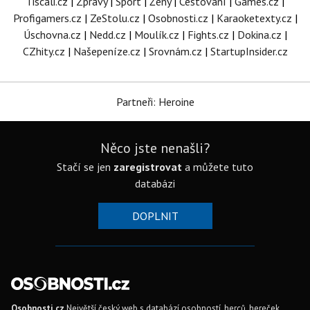
Tiscali.cz
|
Zprávy
|
Sport
|
Ženy
|
Cestování
|
Games.cz
|
Profigamers.cz
|
ZeStolu.cz
|
Osobnosti.cz
|
Karaoketexty.cz
|
Úschovna.cz
|
Nedd.cz
|
Moulík.cz
|
Fights.cz
|
Dokina.cz
|
CZhity.cz
|
Našepeníze.cz
|
Srovnám.cz
|
StartupInsider.cz
Partneři: Heroine
Něco jste nenašli?
Stačí se jen
zaregistrovat
a můžete tuto
databázi
DOPLNIT
Osobnosti.cz
Největší český web s databází osobností, herců, hereček,