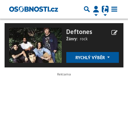
Deftones
Žánry:
rock
RYCHLÝ VÝBĚR