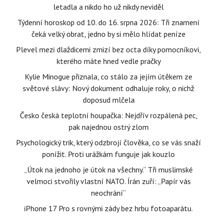
letadla a nikdo ho už nikdy neviděl
Týdenní horoskop od 10. do 16. srpna 2026: Tři znamení
čeká velký obrat, jedno by si mělo hlídat peníze
Plevel mezi dlaždicemi zmizí bez octa díky pomocníkovi,
kterého máte hned vedle pračky
Kylie Minogue přiznala, co stálo za jejím útěkem ze
světové slávy: Nový dokument odhaluje roky, o nichž
doposud mlčela
Česko česká teplotní houpačka: Nejdřív rozpálená pec,
pak najednou ostrý zlom
Psychologický trik, který odzbrojí člověka, co se vás snaží
ponížit. Proti urážkám funguje jak kouzlo
„Útok na jednoho je útok na všechny.“ Tři muslimské
velmoci stvořily vlastní NATO. Írán zuří: „Papír vás
neochrání“
iPhone 17 Pro s rovnými zády bez hrbu fotoaparátu.