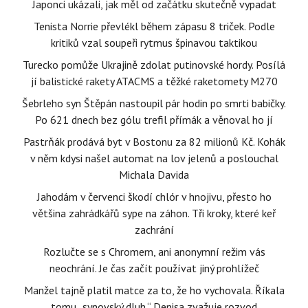
Japonci ukázali, jak měl od začátku skutečně vypadat
Tenista Norrie převlékl během zápasu 8 triček. Podle
kritiků vzal soupeři rytmus špinavou taktikou
Turecko pomůže Ukrajině zdolat putinovské hordy. Posílá
jí balistické rakety ATACMS a těžké raketomety M270
Šebrleho syn Štěpán nastoupil pár hodin po smrti babičky.
Po 621 dnech bez gólu trefil přímák a věnoval ho jí
Pastrňák prodává byt v Bostonu za 82 milionů Kč. Kohák
v něm kdysi našel automat na lov jelenů a poslouchal
Michala Davida
Jahodám v červenci škodí chlór v hnojivu, přesto ho
většina zahrádkářů sype na záhon. Tři kroky, které keř
zachrání
Rozlučte se s Chromem, ani anonymní režim vás
neochrání. Je čas začít používat jiný prohlížeč
Manžel tajně platil matce za to, že ho vychovala. Říkala
tomu „synovský dluh.“ Denisa zvažuje rozvod