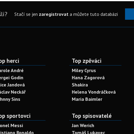
li?
Stačí se jen
zaregistrovat
a můžete tuto databázi
op herci
Top zpěváci
arole André
Miley Cyrus
ergei Godin
Hana Zagorová
lice Jandová
Shakira
áclav Neckář
Helena Vondráčková
ohnny Sins
Maria Baimler
op sportovci
Top spisovatelé
ionel Messi
Jan Werich
ristiano Ronaldo
Tomáš Lukavec