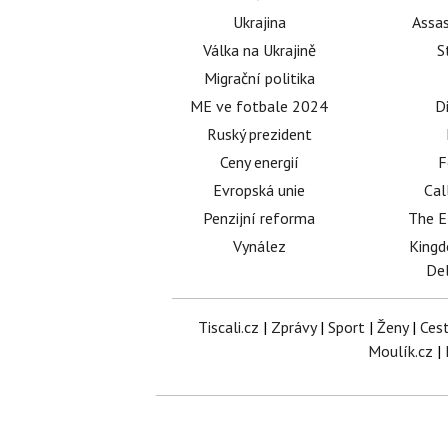
Ukrajina
Assas
Válka na Ukrajině
S
Migrační politika
ME ve fotbale 2024
D
Ruský prezident
Ceny energií
F
Evropská unie
Cal
Penzijní reforma
The E
Vynález
King
Del
Tiscali.cz
|
Zprávy
|
Sport
|
Ženy
|
Ces
Moulík.cz
|