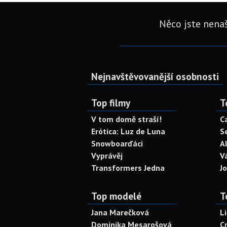
Něco jste nenaš
Nejnavštěvovanější osobnosti
Top filmy
T
V tom domě straší!
C
Erótica: Luz de Luna
S
Snowboarďáci
A
Vyprávěj
V
Transformers Jedna
J
Top modelé
T
Jana Marečková
L
Dominika Mesarošová
C