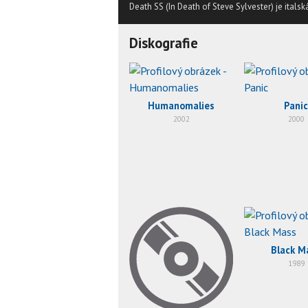
Death SS (In Death of Steve Sylvester) je ital
Diskografie
Humanomalies
Panic
2002
2000
Black M
1989