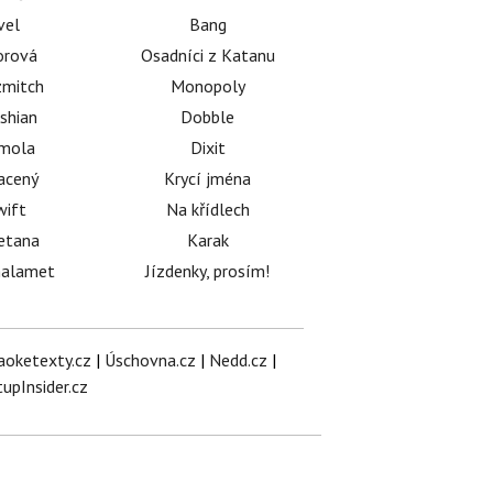
vel
Bang
orová
Osadníci z Katanu
mitch
Monopoly
shian
Dobble
émola
Dixit
acený
Krycí jména
wift
Na křídlech
etana
Karak
halamet
Jízdenky, prosím!
aoketexty.cz
|
Úschovna.cz
|
Nedd.cz
|
tupInsider.cz