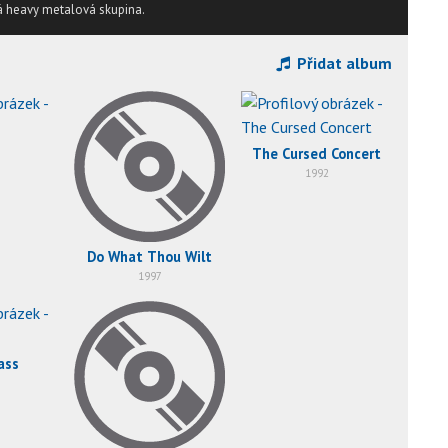
ská heavy metalová skupina.
Přidat album
The Cursed Concert
1992
Do What Thou Wilt
1997
ass