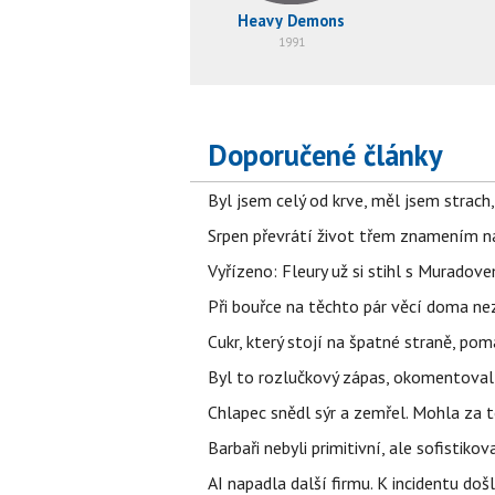
Heavy Demons
1991
Doporučené články
Byl jsem celý od krve, měl jsem strach
Srpen převrátí život třem znamením na
Vyřízeno: Fleury už si stihl s Murado
Při bouřce na těchto pár věcí doma ne
Cukr, který stojí na špatné straně, pom
Byl to rozlučkový zápas, okomentova
Chlapec snědl sýr a zemřel. Mohla za t
Barbaři nebyli primitivní, ale sofistikov
AI napadla další firmu. K incidentu doš