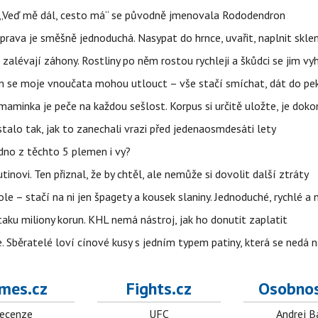
eň „Veď mě dál, cesto má“ se původně jmenovala Rododendron
prava je směšně jednoduchá. Nasypat do hrnce, uvařit, naplnit skle
a zalévají záhony. Rostliny po něm rostou rychleji a škůdci se jim vy
 se moje vnoučata mohou utlouct – vše stačí smíchat, dát do pek
 maminka je peče na každou sešlost. Korpus si určitě uložte, je doko
stalo tak, jak to zanechali vrazi před jedenaosmdesáti lety
dno z těchto 5 plemen i vy?
inovi. Ten přiznal, že by chtěl, ale nemůže si dovolit další ztráty
le – stačí na ni jen špagety a kousek slaniny. Jednoduché, rychlé a 
taku miliony korun. KHL nemá nástroj, jak ho donutit zaplatit
e. Sběratelé loví cínové kusy s jedním typem patiny, která se nedá 
mes.cz
Fights.cz
Osobnos
ecenze
UFC
Andrej B