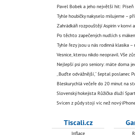
Pavel Bobek a jeho největší hit: Pís
Tyhle houbičky nakyselo milujeme – pří
Zahrádkáři rozpouštějí Aspirin v konvi 
Po těchto zapečených nudlích s mákem
Tyhle řezy jsou u nás rodinná klasika –
Vesnice, kterou nikdo neopravil. Vše zů
Nejlepší psi pro seniory: máte doma je
„Buďte odvážnější,“ šeptal poslanec Put
Bleskurychlá večeře do 20 minut na sto
Slovenský hokejista Růžička dluží Spar
Svícen z půdy stojí víc než nový iPhon
Tiscali.cz
Ga
Inflace
R