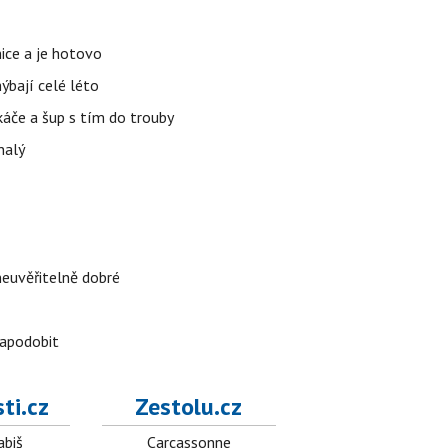
nice a je hotovo
hýbají celé léto
áče a šup s tím do trouby
nalý
neuvěřitelně dobré
napodobit
ti.cz
Zestolu.cz
abiš
Carcassonne