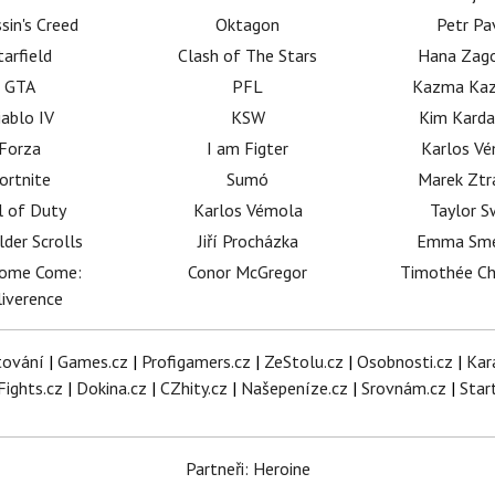
sin's Creed
Oktagon
Petr Pa
tarfield
Clash of The Stars
Hana Zag
GTA
PFL
Kazma Kaz
iablo IV
KSW
Kim Karda
Forza
I am Figter
Karlos V
ortnite
Sumó
Marek Ztr
l of Duty
Karlos Vémola
Taylor S
lder Scrolls
Jiří Procházka
Emma Sm
dome Come:
Conor McGregor
Timothée C
iverence
tování
|
Games.cz
|
Profigamers.cz
|
ZeStolu.cz
|
Osobnosti.cz
|
Kar
Fights.cz
|
Dokina.cz
|
CZhity.cz
|
Našepeníze.cz
|
Srovnám.cz
|
Star
Partneři: Heroine