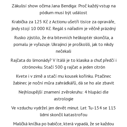
Zákulisí show očima Jana Bendiga: Proč každý vstup na
pódium musí být událost
Krabička za 125 Kč z Actionu ušetří tisíce za opraváře,
jindy stojí 10 000 Kč. Regál s nářadím je věčně prázdný
Rusko zjistilo, že éra bitevních helikoptér skončila, a
pomalu je vyřazuje. Ukrajinci je proškolili, jak to nikdy
nečekali
Rajčata do limonády? V Itálii je to klasika a chuť předčí i
citrónovku. Stačí 500 g rajčat a jeden citrón
Kvete i v zimě a stačí mu kousek kořínku. Ptačinec
žabinec je noční můra zahrádkářů, dá se ho ale zbavit
Nejhloupější znamení zvěrokruhu: 4 hlupáci dle
astrologie
Ve vzduchu vydržel jen devět minut. Let Tu-154 se 115
lidmi skončil katastrofou
Maličká knížka po babičce, která vypadá, že se každou