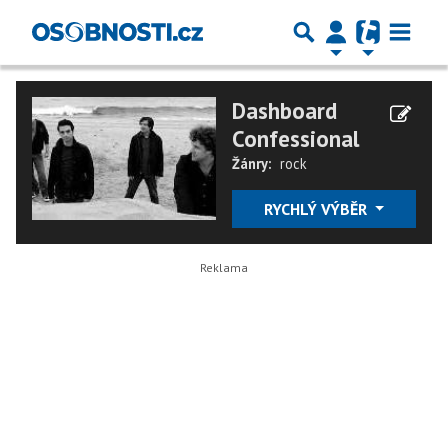
Dashboard
Confessional
Žánry:
rock
RYCHLÝ VÝBĚR