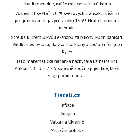
chvíli rozpadne, může mít cenu tisíců korun
„Azbest IT světa“: 70 % světových transakcí běží na
programovacím jazyce z roku 1959. Nikdo ho neumí
nahradit
Střelba u Kremlu kvůli e-shopu za biliony, Putin panikaří.
Wildberries ovládají kavkazské klany a teď po něm jde i
Kyjev
Tato matematická hádanka nachytala už tisíce lidí.
Příklad 18 : 3 + 7 × 5 správně spočítají jen lidé, kteří
znají pořadí operací
Tiscali.cz
Inflace
Ukrajina
Válka na Ukrajině
Migrační politika