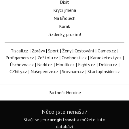
Dixit
Krycí jména
Na křídlech
Karak
Jízdenky, prosím!
Tiscali.cz
|
Zprávy
|
Sport
|
Ženy
|
Cestování
|
Games.cz
|
Profigamers.cz
|
ZeStolu.cz
|
Osobnosti.cz
|
Karaoketexty.cz
|
Úschovna.cz
|
Nedd.cz
|
Moulík.cz
|
Fights.cz
|
Dokina.cz
|
CZhity.cz
|
Našepeníze.cz
|
Srovnám.cz
|
StartupInsider.cz
Partneři: Heroine
Něco jste nenašli?
Stačí se jen
zaregistrovat
a můžete tuto
databázi