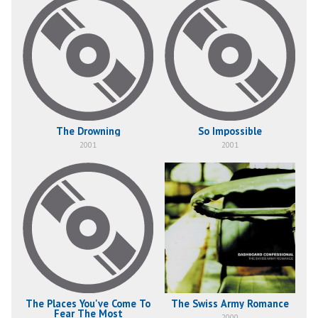
The Drowning
So Impossible
2001
2001
The Places You've Come To
The Swiss Army Romance
Fear The Most
2000