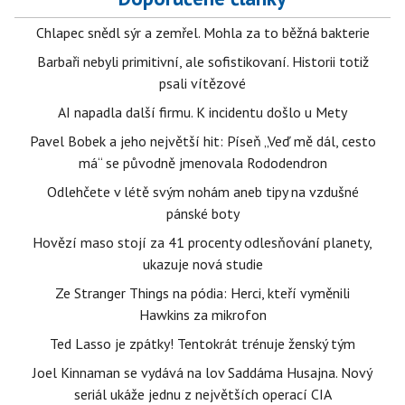
Chlapec snědl sýr a zemřel. Mohla za to běžná bakterie
Barbaři nebyli primitivní, ale sofistikovaní. Historii totiž
psali vítězové
AI napadla další firmu. K incidentu došlo u Mety
Pavel Bobek a jeho největší hit: Píseň „Veď mě dál, cesto
má“ se původně jmenovala Rododendron
Odlehčete v létě svým nohám aneb tipy na vzdušné
pánské boty
Hovězí maso stojí za 41 procenty odlesňování planety,
ukazuje nová studie
Ze Stranger Things na pódia: Herci, kteří vyměnili
Hawkins za mikrofon
Ted Lasso je zpátky! Tentokrát trénuje ženský tým
Joel Kinnaman se vydává na lov Saddáma Husajna. Nový
seriál ukáže jednu z největších operací CIA