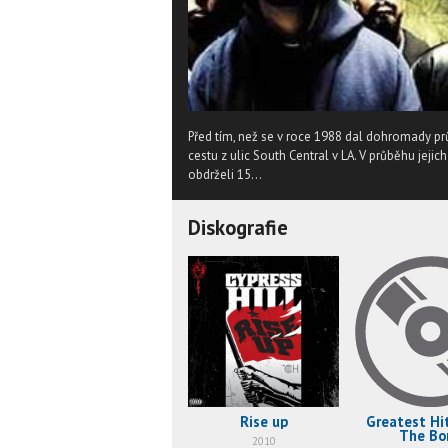
Před tím, než se v roce 1988 dal dohromady pr
cestu z ulic South Central v LA. V průběhu jejic
obdrželi 15...
Diskografie
Rise up
Greatest Hi
The Bo
2010