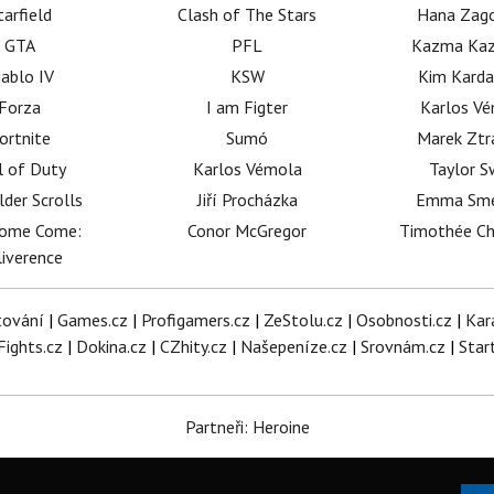
tarfield
Clash of The Stars
Hana Zag
GTA
PFL
Kazma Kaz
iablo IV
KSW
Kim Karda
Forza
I am Figter
Karlos V
ortnite
Sumó
Marek Ztr
l of Duty
Karlos Vémola
Taylor S
lder Scrolls
Jiří Procházka
Emma Sm
dome Come:
Conor McGregor
Timothée C
iverence
tování
|
Games.cz
|
Profigamers.cz
|
ZeStolu.cz
|
Osobnosti.cz
|
Kar
Fights.cz
|
Dokina.cz
|
CZhity.cz
|
Našepeníze.cz
|
Srovnám.cz
|
Star
Partneři: Heroine