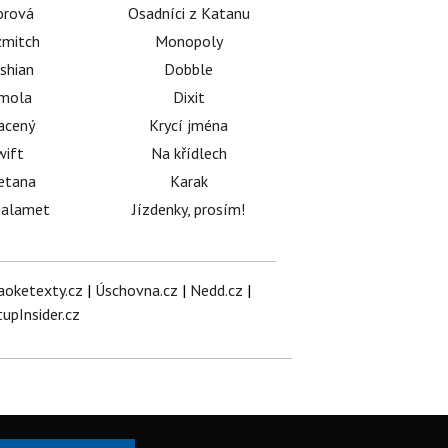
orová
Osadníci z Katanu
mitch
Monopoly
shian
Dobble
émola
Dixit
acený
Krycí jména
wift
Na křídlech
etana
Karak
halamet
Jízdenky, prosím!
aoketexty.cz
|
Úschovna.cz
|
Nedd.cz
|
tupInsider.cz