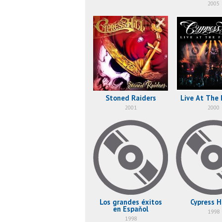
2005
Stoned Raiders
Live At The 
2001
2000
Los grandes éxitos
Cypress Hi
en Espaňol
1998
1998