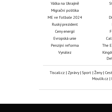
Válka na Ukrajině
S
Migrační politika
ME ve fotbale 2024
D
Ruský prezident
Ceny energií
F
Evropská unie
Cal
Penzijní reforma
The E
Vynález
King
Del
Tiscali.cz
|
Zprávy
|
Sport
|
Ženy
|
Ces
Moulík.cz
|