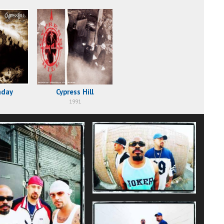
nday
Cypress Hill
1991