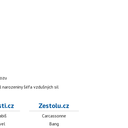
vozu
l narozeniny šéfa vzdušných sil
ti.cz
Zestolu.cz
abiš
Carcassonne
vel
Bang