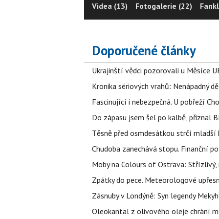
Videa (13)
Fotogalerie (22)
Fankl
Doporučené články
Ukrajinští vědci pozorovali u Měsíce U
Kronika sériových vrahů: Nenápadný děln
Fascinující i nebezpečná. U pobřeží Ch
Do zápasu jsem šel po kalbě, přiznal
Těsně před osmdesátkou strčí mladší k
Chudoba zanechává stopu. Finanční pot
Moby na Colours of Ostrava: Střízlivý, 
Zpátky do pece. Meteorologové upřesn
Zásnuby v Londýně: Syn legendy Mekyho
Oleokantal z olivového oleje chrání m