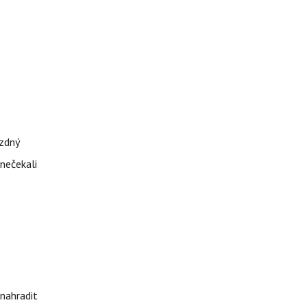
ázdný
 nečekali
nahradit