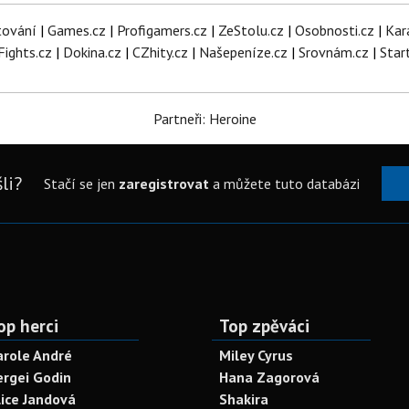
tování
|
Games.cz
|
Profigamers.cz
|
ZeStolu.cz
|
Osobnosti.cz
|
Kar
Fights.cz
|
Dokina.cz
|
CZhity.cz
|
Našepeníze.cz
|
Srovnám.cz
|
Star
Partneři: Heroine
li?
Stačí se jen
zaregistrovat
a můžete tuto databázi
op herci
Top zpěváci
arole André
Miley Cyrus
ergei Godin
Hana Zagorová
lice Jandová
Shakira