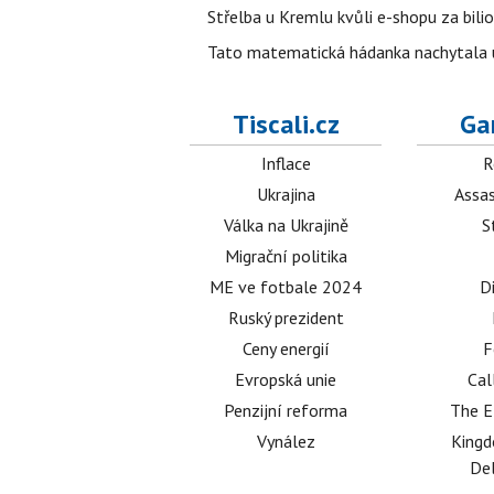
Střelba u Kremlu kvůli e-shopu za bilio
Tato matematická hádanka nachytala už t
Tiscali.cz
Ga
Inflace
R
Ukrajina
Assas
Válka na Ukrajině
S
Migrační politika
ME ve fotbale 2024
D
Ruský prezident
Ceny energií
F
Evropská unie
Cal
Penzijní reforma
The E
Vynález
King
Del