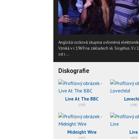
Anglická rocková skupina ovlivněná elektronikou
Vzniká v r. 1969 na základech sk. Sisyphus. V r. 
od r....
Diskografie
Live At The BBC
Lovechi
1995
1990
Midnight Wire
Live
1975
1975