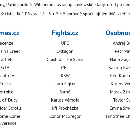
ny, Putin panikaří. Wildberries ovládají kavkazské klany a teď po něm
isíce lidí. Příklad 18 : 3 + 7 × 5 správně spočítají jen lidé, kteří 
mes.cz
Fights.cz
Osobnos
ecenze
UFC
Andrej B
sin's Creed
Oktagon
Petr Pa
tarfield
Clash of The Stars
Hana Zag
GTA
PFL
Kazma Kaz
iablo IV
KSW
Kim Karda
Forza
I am Figter
Karlos V
ortnite
Sumó
Marek Ztr
l of Duty
Karlos Vémola
Taylor S
lder Scrolls
Jiří Procházka
Emma Sm
dome Come:
Conor McGregor
Timothée C
iverence