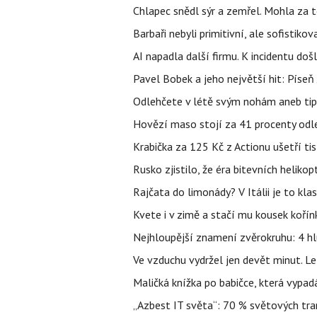
Chlapec snědl sýr a zemřel. Mohla za t
Barbaři nebyli primitivní, ale sofistikov
AI napadla další firmu. K incidentu doš
Pavel Bobek a jeho největší hit: Pís
Odlehčete v létě svým nohám aneb tip
Hovězí maso stojí za 41 procenty odle
Krabička za 125 Kč z Actionu ušetří tis
Rusko zjistilo, že éra bitevních helikopt
Rajčata do limonády? V Itálii je to klas
Kvete i v zimě a stačí mu kousek kořín
Nejhloupější znamení zvěrokruhu: 4 hl
Ve vzduchu vydržel jen devět minut. L
Maličká knížka po babičce, která vypad
„Azbest IT světa“: 70 % světových tra