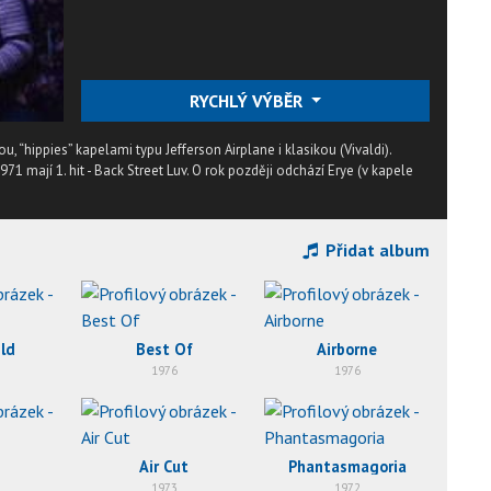
RYCHLÝ VÝBĚR
, “hippies” kapelami typu Jefferson Airplane i klasikou (Vivaldi).
1971 mají 1. hit - Back Street Luv. O rok později odchází Erye (v kapele
Přidat album
ld
Best Of
Airborne
1976
1976
Air Cut
Phantasmagoria
1973
1972