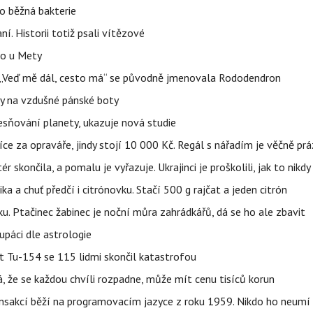
o běžná bakterie
aní. Historii totiž psali vítězové
lo u Mety
eň „Veď mě dál, cesto má“ se původně jmenovala Rododendron
y na vzdušné pánské boty
sňování planety, ukazuje nová studie
íce za opraváře, jindy stojí 10 000 Kč. Regál s nářadím je věčně pr
ér skončila, a pomalu je vyřazuje. Ukrajinci je proškolili, jak to nikdy
ika a chuť předčí i citrónovku. Stačí 500 g rajčat a jeden citrón
ku. Ptačinec žabinec je noční můra zahrádkářů, dá se ho ale zbavit
upáci dle astrologie
et Tu-154 se 115 lidmi skončil katastrofou
á, že se každou chvíli rozpadne, může mít cenu tisíců korun
nsakcí běží na programovacím jazyce z roku 1959. Nikdo ho neumí 