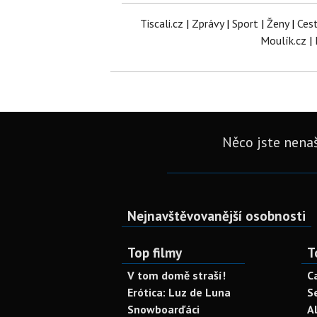
Tiscali.cz
|
Zprávy
|
Sport
|
Ženy
|
Ces
Moulík.cz
|
Něco jste nenaš
Nejnavštěvovanější osobnosti
Top filmy
T
V tom domě straší!
C
Erótica: Luz de Luna
S
Snowboarďáci
A