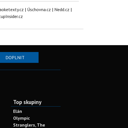
aoketexty.cz
|
Úschovna.cz
|
Nedd.cz
|
tupInsider.cz
DOPLNIT
Top skupiny
Elán
Olympic
Stranglers, The