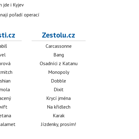
 jde i Kyjev
znají pořadí operací
ti.cz
Zestolu.cz
abiš
Carcassonne
vel
Bang
orová
Osadníci z Katanu
mitch
Monopoly
shian
Dobble
émola
Dixit
acený
Krycí jména
wift
Na křídlech
etana
Karak
halamet
Jízdenky, prosím!