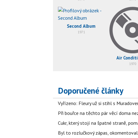
Second Album
1971
Air Condit
1970
Doporučené články
Vyřízeno: Fleury už si stihl s Murado
Při bouřce na těchto pár věcí doma ne
Cukr, který stojí na špatné straně, pom
Byl to rozlučkový zápas, okomentova