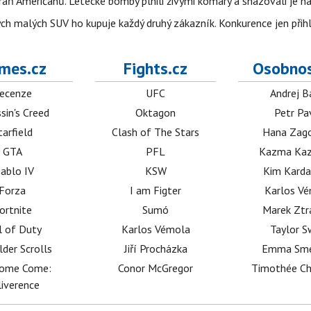
aň Američanů. Letecké bomby plnili živými komáry a shazovali je na
ých malých SUV ho kupuje každý druhý zákazník. Konkurence jen přihl
mes.cz
Fights.cz
Osobnos
ecenze
UFC
Andrej B
sin's Creed
Oktagon
Petr Pa
tarfield
Clash of The Stars
Hana Zag
GTA
PFL
Kazma Kaz
iablo IV
KSW
Kim Karda
Forza
I am Figter
Karlos V
ortnite
Sumó
Marek Ztr
l of Duty
Karlos Vémola
Taylor S
lder Scrolls
Jiří Procházka
Emma Sm
dome Come:
Conor McGregor
Timothée C
iverence