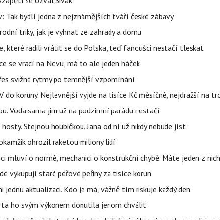
Vzápětí se ozval Sivák
 Tak bydlí jedna z nejznámějších tváří české zábavy
rodní triky, jak je vyhnat ze zahrady a domu
 které radili vrátit se do Polska, teď fanoušci nestačí tleskat
ace se vrací na Novu, má to ale jeden háček
 přes svižné rytmy po temnější vzpomínání
do koruny. Nejlevnější vyjde na tisíce Kč měsíčně, nejdražší na t
tou. Voda sama jim už na podzimní parádu nestačí
hosty. Stejnou houbičkou. Jana od ní už nikdy nebude jíst
okamžik ohrozil raketou miliony lidí
ci mluví o normě, mechanici o konstrukční chybě. Máte jeden z nic
idé vykupují staré péřové peřiny za tisíce korun
jednu aktualizaci. Kdo je má, vážně tím riskuje každý den
parta ho svým výkonem donutila jenom chválit