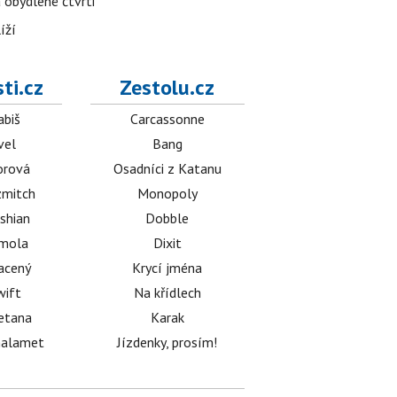
 obydlené čtvrti
íží
ti.cz
Zestolu.cz
abiš
Carcassonne
vel
Bang
orová
Osadníci z Katanu
mitch
Monopoly
shian
Dobble
émola
Dixit
acený
Krycí jména
wift
Na křídlech
etana
Karak
halamet
Jízdenky, prosím!