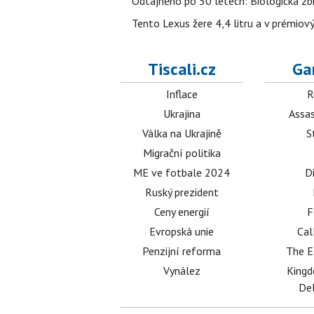
Odtajněno po 50 letech: Biologická zbr
Tento Lexus žere 4,4 litru a v prémiov
Tiscali.cz
Ga
Inflace
R
Ukrajina
Assas
Válka na Ukrajině
S
Migrační politika
ME ve fotbale 2024
D
Ruský prezident
Ceny energií
F
Evropská unie
Cal
Penzijní reforma
The E
Vynález
King
Del