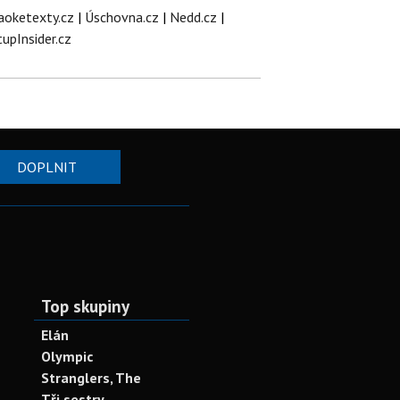
aoketexty.cz
|
Úschovna.cz
|
Nedd.cz
|
tupInsider.cz
DOPLNIT
Top skupiny
Elán
Olympic
Stranglers, The
Tři sestry