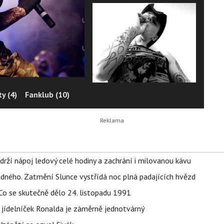
y (4)
Fanklub (10)
udrží nápoj ledový celé hodiny a zachrání i milovanou kávu
ného. Zatmění Slunce vystřídá noc plná padajících hvězd
Co se skutečně dělo 24. listopadu 1991
 jídelníček Ronalda je záměrně jednotvárný