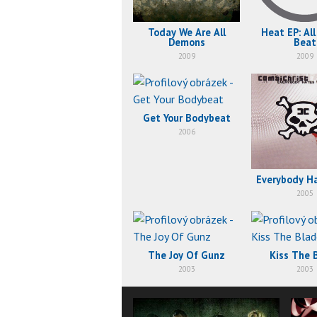
Today We Are All
Heat EP: All
Demons
Beat
2009
2009
Get Your Bodybeat
2006
Everybody H
2005
The Joy Of Gunz
Kiss The 
2003
2003