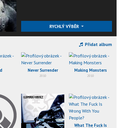
RYCHLÝ VÝBĚR
Přidat album
ed
Never Surrender
Making Monsters
2010
2010
What The Fuck Is