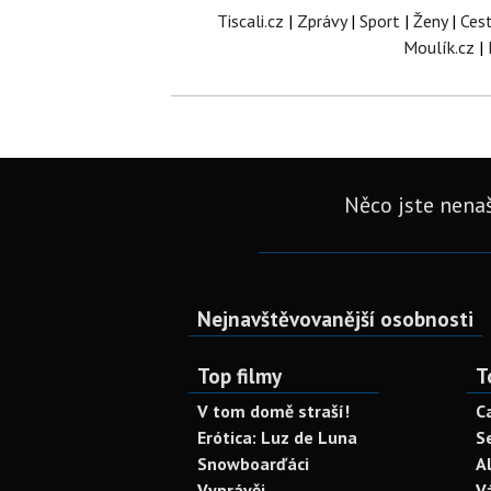
Tiscali.cz
|
Zprávy
|
Sport
|
Ženy
|
Ces
Moulík.cz
|
Něco jste nenaš
Nejnavštěvovanější osobnosti
Top filmy
T
V tom domě straší!
C
Erótica: Luz de Luna
S
Snowboarďáci
A
Vyprávěj
V