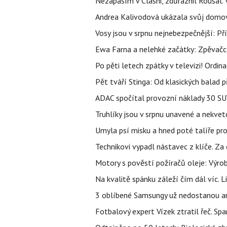
Nezápasím v Clashi, zdůraznil Roušal. 
Andrea Kalivodová ukázala svůj domov:
Vosy jsou v srpnu nejnebezpečnější: Pří
Ewa Farna a nelehké začátky: Zpěvačce,
Po pěti letech zpátky v televizi! Ordin
Pět tváří Stinga: Od klasických balad
ADAC spočítal provozní náklady 30 SUV 
Truhlíky jsou v srpnu unavené a nekve
Umyla psí misku a hned poté talíře pro 
Technikovi vypadl nástavec z klíče. Za 
Motory s pověstí požíračů oleje: Výrob
Na kvalitě spánku záleží čím dál víc. L
3 oblíbené Samsungy už nedostanou ani 
Fotbalový expert Vízek ztratil řeč. S