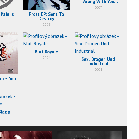
Wrong With You
People?
2007
 Pain Is
Frost EP: Sent To
Destroy
2008
Blut Royale
2004
Sex, Drogen Und
Industrial
2004
ates You
Blade