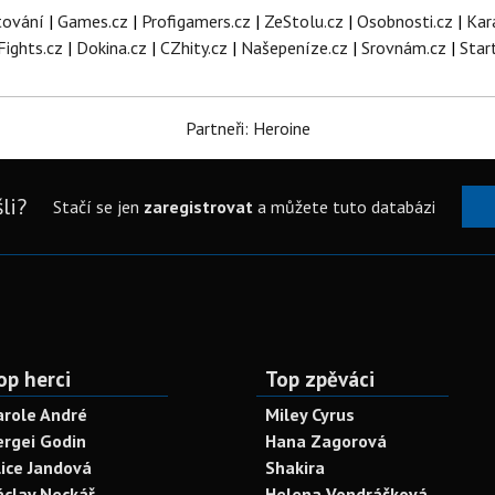
tování
|
Games.cz
|
Profigamers.cz
|
ZeStolu.cz
|
Osobnosti.cz
|
Kar
Fights.cz
|
Dokina.cz
|
CZhity.cz
|
Našepeníze.cz
|
Srovnám.cz
|
Star
Partneři: Heroine
li?
Stačí se jen
zaregistrovat
a můžete tuto databázi
op herci
Top zpěváci
arole André
Miley Cyrus
ergei Godin
Hana Zagorová
lice Jandová
Shakira
áclav Neckář
Helena Vondráčková