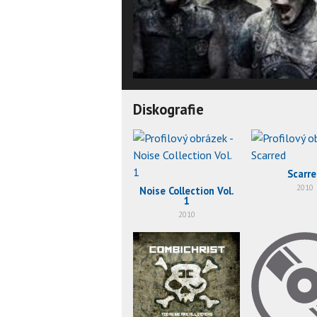
Diskografie
Scarr
2010
Noise Collection Vol.
1
2010