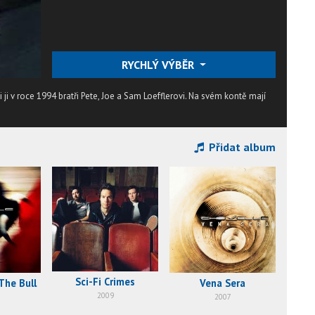
RYCHLÝ VÝBĚR
 ji v roce 1994 bratři Pete, Joe a Sam Loefflerovi. Na svém kontě mají
Přidat album
Sci-Fi Crimes
The Bull
Vena Sera
2009
2007