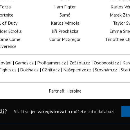
Forza
I am Figter
Karlos V
ortnite
Sumó
Marek Ztr
l of Duty
Karlos Vémola
Taylor S
lder Scrolls
Jiří Procházka
Emma Sm
dome Come:
Conor McGregor
Timothée C
iverence
tování
|
Games.cz
|
Profigamers.cz
|
ZeStolu.cz
|
Osobnosti.cz
|
Kar
Fights.cz
|
Dokina.cz
|
CZhity.cz
|
Našepeníze.cz
|
Srovnám.cz
|
Star
Partneři: Heroine
li?
Stačí se jen
zaregistrovat
a můžete tuto databázi