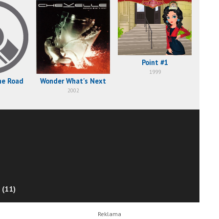
Point #1
1999
he Road
Wonder What's Next
2002
 (11)