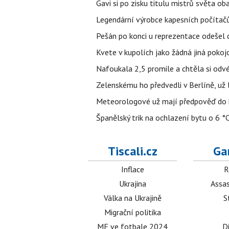
Gavi si po zisku titulu mistrů světa ob
Legendární výrobce kapesních počítačů
Pešán po konci u reprezentace odešel d
Kvete v kupolích jako žádná jiná pokoj
Nafoukala 2,5 promile a chtěla si odvés
Zelenskému ho předvedli v Berlíně, už l
Meteorologové už mají předpověď do k
Španělský trik na ochlazení bytu o 6 °
Tiscali.cz
Ga
Inflace
R
Ukrajina
Assas
Válka na Ukrajině
S
Migrační politika
ME ve fotbale 2024
D