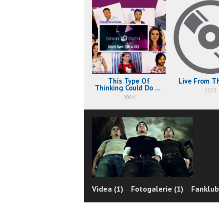
This Type Of
Live From T
Thinking Could Do Us
2003
In
2004
Videa (1)
Fotogalerie (1)
Fanklub