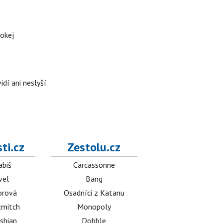
hokej
idí ani neslyší
ti.cz
Zestolu.cz
abiš
Carcassonne
vel
Bang
orová
Osadníci z Katanu
mitch
Monopoly
shian
Dobble