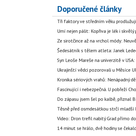
Doporučené články
Tři faktory ve středním věku prodlužuj
Umí nejen pálit: Kopřiva je lék i skvěl
Ze sirotčince až na vrchol módy: Neuvě
Šedesátník s tělem atleta: Janek Ledec
Syn Leoše Mareše na univerzitě v USA: 
Ukrajinští vědci pozorovali u Měsíce U
Kronika sériových vrahů: Nenápadný děln
Fascinující i nebezpečná. U pobřeží Ch
Do zápasu jsem šel po kalbě, přiznal
Těsně před osmdesátkou strčí mladší k
Video: Dron trefil nabitý Grad přímo do
14 minut se hrálo, dvě hodiny se čekal