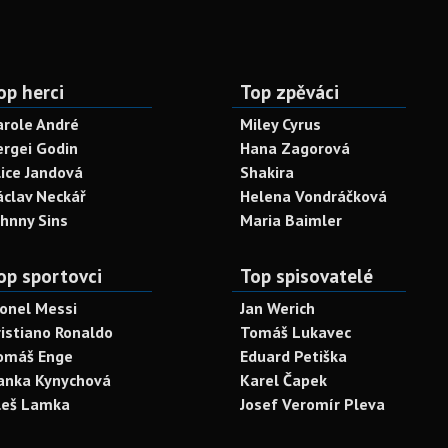
op herci
Top zpěváci
arole André
Miley Cyrus
ergei Godin
Hana Zagorová
lice Jandová
Shakira
áclav Neckář
Helena Vondráčková
ohnny Sins
Maria Baimler
op sportovci
Top spisovatelé
ionel Messi
Jan Werich
ristiano Ronaldo
Tomáš Lukavec
omáš Enge
Eduard Petiška
anka Kynychová
Karel Čapek
leš Lamka
Josef Veromír Pleva