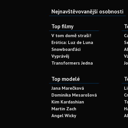
Nejnavštěvovanější osobnosti
Top filmy
T
V tom domě straší!
C
Erótica: Luz de Luna
S
Snowboarďáci
A
Vyprávěj
V
Transformers Jedna
J
Top modelé
T
Jana Marečková
L
Dominika Mesarošová
C
Kim Kardashian
T
Martin Zach
H
Angel Wicky
A