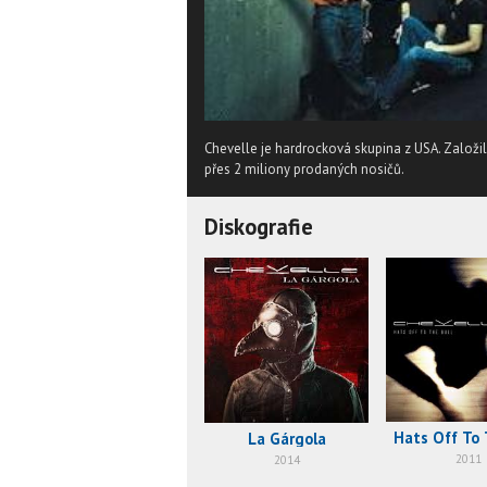
Chevelle je hardrocková skupina z USA. Založili
přes 2 miliony prodaných nosičů.
Diskografie
Hats Off To 
La Gárgola
2011
2014