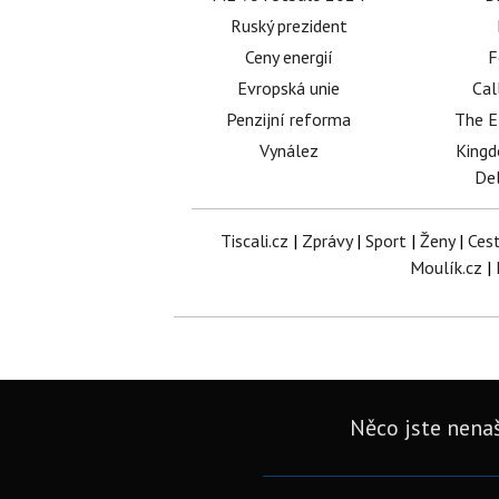
Ruský prezident
Ceny energií
F
Evropská unie
Cal
Penzijní reforma
The E
Vynález
King
Del
Tiscali.cz
|
Zprávy
|
Sport
|
Ženy
|
Ces
Moulík.cz
|
Něco jste nenaš