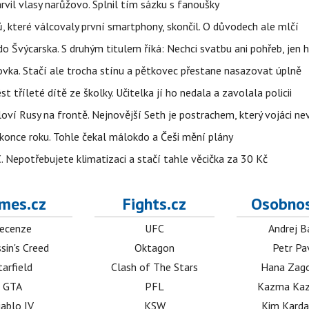
arvil vlasy narůžovo. Splnil tím sázku s fanoušky
, které válcovaly první smartphony, skončil. O důvodech ale mlčí
o Švýcarska. S druhým titulem říká: Nechci svatbu ani pohřeb, jen 
ovka. Stačí ale trocha stínu a pětkovec přestane nasazovat úplně
t tříleté dítě ze školky. Učitelka jí ho nedala a zavolala policii
oví Rusy na frontě. Nejnovější Seth je postrachem, který vojáci nev
once roku. Tohle čekal málokdo a Češi mění plány
C. Nepotřebujete klimatizaci a stačí tahle věcička za 30 Kč
mes.cz
Fights.cz
Osobnos
ecenze
UFC
Andrej B
sin's Creed
Oktagon
Petr Pa
tarfield
Clash of The Stars
Hana Zag
GTA
PFL
Kazma Kaz
iablo IV
KSW
Kim Karda