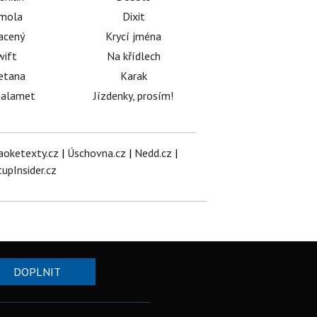
émola
Dixit
acený
Krycí jména
wift
Na křídlech
etana
Karak
halamet
Jízdenky, prosím!
aoketexty.cz
|
Úschovna.cz
|
Nedd.cz
|
tupInsider.cz
DOPLNIT