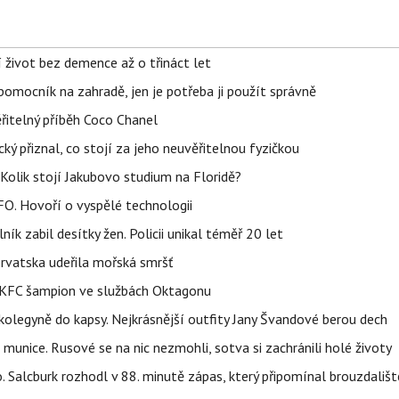
í život bez demence až o třináct let
ý pomocník na zahradě, jen je potřeba ji použít správně
řitelný příběh Coco Chanel
ký přiznal, co stojí za jeho neuvěřitelnou fyzičkou
Kolik stojí Jakubovo studium na Floridě?
FO. Hovoří o vyspělé technologii
ík zabil desítky žen. Policii unikal téměř 20 let
orvatska udeřila mořská smršť
 BKFC šampion ve službách Oktagonu
olegyně do kapsy. Nejkrásnější outfity Jany Švandové berou dech
 munice. Rusové se na nic nezmohli, sotva si zachránili holé životy
o. Salcburk rozhodl v 88. minutě zápas, který připomínal brouzdališt