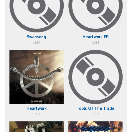
Swansong
Heartwork EP
1995
1994
Heartwork
Tools Of The Trade
1993
1992