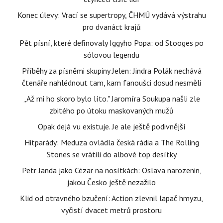
Konec úlevy: Vrací se supertropy, ČHMÚ vydává výstrahu
pro dvanáct krajů
Pět písní, které definovaly Iggyho Popa: od Stooges po
sólovou legendu
Příběhy za písněmi skupiny Jelen: Jindra Polák nechává
čtenáře nahlédnout tam, kam fanoušci dosud nesměli
„Až mi ho skoro bylo líto." Jaromíra Soukupa našli zle
zbitého po útoku maskovaných mužů
Opak dejá vu existuje. Je ale ještě podivnější
Hitparády: Meduza ovládla česká rádia a The Rolling
Stones se vrátili do albové top desítky
Petr Janda jako Cézar na nosítkách: Oslava narozenin,
jakou Česko ještě nezažilo
Klid od otravného bzučení: Action zlevnil lapač hmyzu,
vyčistí dvacet metrů prostoru