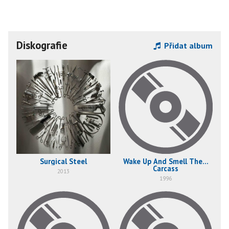
Diskografie
Přidat album
Surgical Steel
Wake Up And Smell The...
Carcass
2013
1996