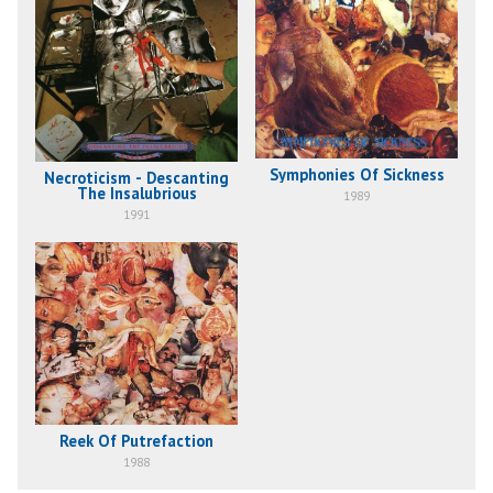
Symphonies Of Sickness
Necroticism - Descanting
The Insalubrious
1989
1991
Reek Of Putrefaction
1988