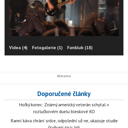
Videa (4)
Fotogalerie (1)
Fanklub (18)
Doporučené články
Hořký konec: Známý americký veterán schytal v
rozlučkovém duelu bleskové KO
Ranní káva chrání srdce, odpolední už ne, ukazuje studie
čtyřiceti tisíc lidí