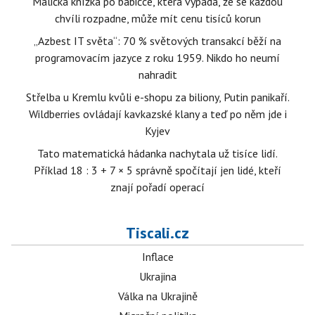
Maličká knížka po babičce, která vypadá, že se každou
chvíli rozpadne, může mít cenu tisíců korun
„Azbest IT světa“: 70 % světových transakcí běží na
programovacím jazyce z roku 1959. Nikdo ho neumí
nahradit
Střelba u Kremlu kvůli e-shopu za biliony, Putin panikaří.
Wildberries ovládají kavkazské klany a teď po něm jde i
Kyjev
Tato matematická hádanka nachytala už tisíce lidí.
Příklad 18 : 3 + 7 × 5 správně spočítají jen lidé, kteří
znají pořadí operací
Tiscali.cz
Inflace
Ukrajina
Válka na Ukrajině