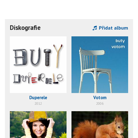
Diskografie
Přidat album
Duperele
Votom
2012
2006