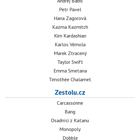
Andrej Babiš
Petr Pavel
Hana Zagorová
Kazma Kazmitch
Kim Kardashian
Karlos Vémola
Marek Ztracený
Taylor Swift
Emma Smetana
Timothée Chalamet
Zestolu.cz
Carcassonne
Bang
Osadníci z Katanu
Monopoly
Dobble