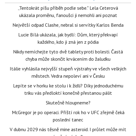
„Tentokrát píšu příběh podle sebe." Lela Ceterová
ukázala proměnu, fanoušci ji nemohli ani poznat
Největší odpad Clashe, nebral si servítky Karlos Benda
Lucie Bílá ukázala, jak bydlí: Dům, který překvapí
každého, kdo ji zná jen z pódia
Nikdy nemíchejte tyto dvě tablety proti bolesti. Častá
chyba může skončit krvácením do žaludku
Itálie vyhlásila nejvyšší stupeň výstrahy ve všech velkých
městech. Vedra nepoleví ani v Česku
Lepíte se v horku ke stolu i k židli? Díky jednoduchému
triku vás předloktí konečně přestanou pálit
Skutečně hloupneme?
McGregor je po operaci. Příští rok ho v UFC zřejmě čeká
poslední tanec
V dubnu 2029 nás těsně mine asteroid. I průlet může mít