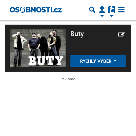
Buty
RYCHLÝ VÝBĚR