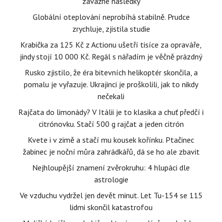
závažné následky
Globální oteplování neprobíhá stabilně. Prudce
zrychluje, zjistila studie
Krabička za 125 Kč z Actionu ušetří tisíce za opraváře,
jindy stojí 10 000 Kč. Regál s nářadím je věčně prázdný
Rusko zjistilo, že éra bitevních helikoptér skončila, a
pomalu je vyřazuje. Ukrajinci je proškolili, jak to nikdy
nečekali
Rajčata do limonády? V Itálii je to klasika a chuť předčí i
citrónovku. Stačí 500 g rajčat a jeden citrón
Kvete i v zimě a stačí mu kousek kořínku. Ptačinec
žabinec je noční můra zahrádkářů, dá se ho ale zbavit
Nejhloupější znamení zvěrokruhu: 4 hlupáci dle
astrologie
Ve vzduchu vydržel jen devět minut. Let Tu-154 se 115
lidmi skončil katastrofou