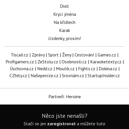
Dixit
Krycí jména
Na křídlech
Karak
Jízdenky, prosím!
Tiscali.cz
|
Zprávy
|
Sport
|
Ženy
|
Cestování
|
Games.cz
|
Profigamers.cz
|
ZeStolu.cz
|
Osobnosti.cz
|
Karaoketexty.cz
|
Úschovna.cz
|
Nedd.cz
|
Moulík.cz
|
Fights.cz
|
Dokina.cz
|
CZhity.cz
|
Našepeníze.cz
|
Srovnám.cz
|
StartupInsider.cz
Partneři: Heroine
Něco jste nenašli?
Stačí se jen
zaregistrovat
a můžete tuto