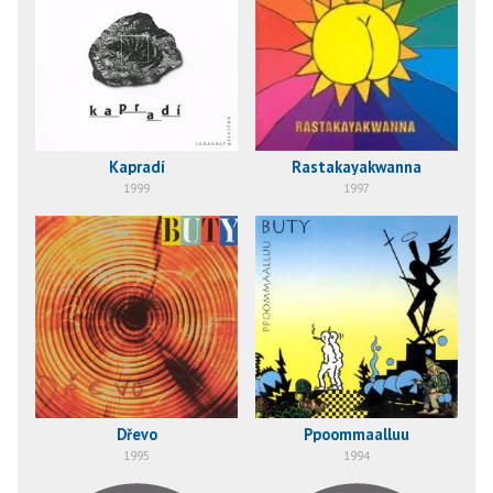
Kapradí
Rastakayakwanna
1999
1997
Ppoommaalluu
Dřevo
1994
1995