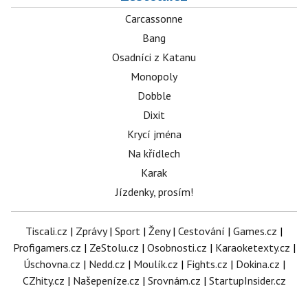
Carcassonne
Bang
Osadníci z Katanu
Monopoly
Dobble
Dixit
Krycí jména
Na křídlech
Karak
Jízdenky, prosím!
Tiscali.cz
|
Zprávy
|
Sport
|
Ženy
|
Cestování
|
Games.cz
|
Profigamers.cz
|
ZeStolu.cz
|
Osobnosti.cz
|
Karaoketexty.cz
|
Úschovna.cz
|
Nedd.cz
|
Moulík.cz
|
Fights.cz
|
Dokina.cz
|
CZhity.cz
|
Našepeníze.cz
|
Srovnám.cz
|
StartupInsider.cz