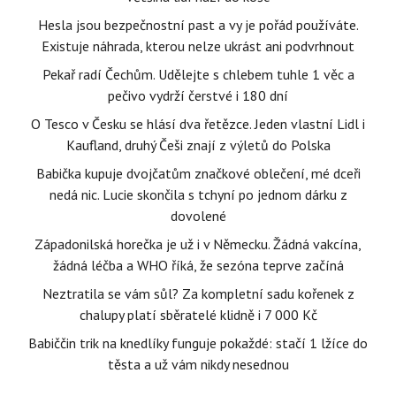
Hesla jsou bezpečnostní past a vy je pořád používáte.
Existuje náhrada, kterou nelze ukrást ani podvrhnout
Pekař radí Čechům. Udělejte s chlebem tuhle 1 věc a
pečivo vydrží čerstvé i 180 dní
O Tesco v Česku se hlásí dva řetězce. Jeden vlastní Lidl i
Kaufland, druhý Češi znají z výletů do Polska
Babička kupuje dvojčatům značkové oblečení, mé dceři
nedá nic. Lucie skončila s tchyní po jednom dárku z
dovolené
Západonilská horečka je už i v Německu. Žádná vakcína,
žádná léčba a WHO říká, že sezóna teprve začíná
Neztratila se vám sůl? Za kompletní sadu kořenek z
chalupy platí sběratelé klidně i 7 000 Kč
Babiččin trik na knedlíky funguje pokaždé: stačí 1 lžíce do
těsta a už vám nikdy nesednou