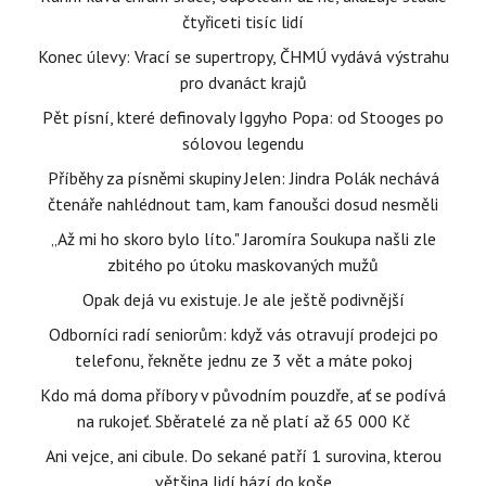
čtyřiceti tisíc lidí
Konec úlevy: Vrací se supertropy, ČHMÚ vydává výstrahu
pro dvanáct krajů
Pět písní, které definovaly Iggyho Popa: od Stooges po
sólovou legendu
Příběhy za písněmi skupiny Jelen: Jindra Polák nechává
čtenáře nahlédnout tam, kam fanoušci dosud nesměli
„Až mi ho skoro bylo líto." Jaromíra Soukupa našli zle
zbitého po útoku maskovaných mužů
Opak dejá vu existuje. Je ale ještě podivnější
Odborníci radí seniorům: když vás otravují prodejci po
telefonu, řekněte jednu ze 3 vět a máte pokoj
Kdo má doma příbory v původním pouzdře, ať se podívá
na rukojeť. Sběratelé za ně platí až 65 000 Kč
Ani vejce, ani cibule. Do sekané patří 1 surovina, kterou
většina lidí hází do koše