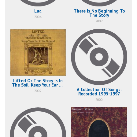
Lua
There Is No Beginning To
The Story
2004
2002
Lifted Or The Story Is In
The Soil, Keep Your Ear To
The Ground
A Collection Of Songs:
2002
Recorded 1995-1997
2000