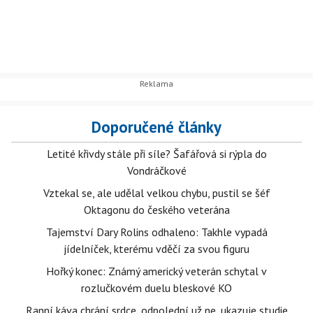
Doporučené články
Letité křivdy stále při síle? Šafářová si rýpla do
Vondráčkové
Vztekal se, ale udělal velkou chybu, pustil se šéf
Oktagonu do českého veterána
Tajemství Dary Rolins odhaleno: Takhle vypadá
jídelníček, kterému vděčí za svou figuru
Hořký konec: Známý americký veterán schytal v
rozlučkovém duelu bleskové KO
Ranní káva chrání srdce, odpolední už ne, ukazuje studie