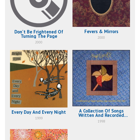
Fevers & Mirrors
Don't Be Frightened Of
Turning The Page
2000
2000
A Collection Of Songs
Every Day And Every Night
Written And Recorded
1999
1995-1997
1998