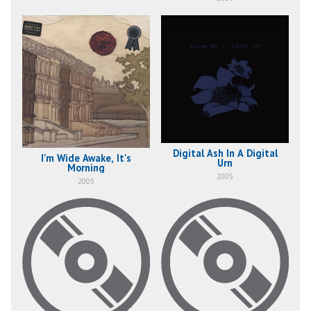
Digital Ash In A Digital
I'm Wide Awake, It's
Urn
Morning
2005
2005