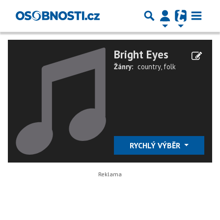
Bright Eyes
Žánry:
country
,
folk
RYCHLÝ VÝBĚR