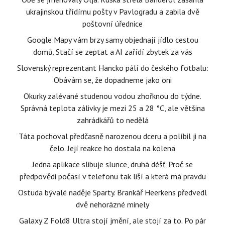
ukrajinskou třídírnu pošty v Pavlogradu a zabila dvě
poštovní úřednice
Google Mapy vám brzy samy objednají jídlo cestou
domů. Stačí se zeptat a AI zařídí zbytek za vás
Slovenský reprezentant Hancko pálí do českého fotbalu:
Obávám se, že dopadneme jako oni
Okurky zalévané studenou vodou zhořknou do týdne.
Správná teplota zálivky je mezi 25 a 28 °C, ale většina
zahrádkářů to nedělá
Táta pochoval předčasně narozenou dceru a políbil ji na
čelo. Její reakce ho dostala na kolena
Jedna aplikace slibuje slunce, druhá déšť. Proč se
předpovědi počasí v telefonu tak liší a která má pravdu
Ostuda bývalé naděje Sparty. Brankář Heerkens předvedl
dvě nehorázné minely
Galaxy Z Fold8 Ultra stojí jmění, ale stojí za to. Po pár