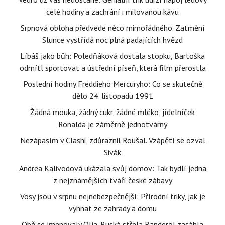
celé hodiny a zachrání i milovanou kávu
Srpnová obloha předvede něco mimořádného. Zatmění
Slunce vystřídá noc plná padajících hvězd
Líbáš jako bůh: Poledňáková dostala stopku, Bartoška
odmítl sportovat a ústřední píseň, která film přerostla
Poslední hodiny Freddieho Mercuryho: Co se skutečně
dělo 24. listopadu 1991
Žádná mouka, žádný cukr, žádné mléko, jídelníček
Ronalda je záměrně jednotvárný
Nezápasím v Clashi, zdůraznil Roušal. Vzápětí se ozval
Sivák
Andrea Kalivodová ukázala svůj domov: Tak bydlí jedna
z nejznámějších tváří české zábavy
Vosy jsou v srpnu nejnebezpečnější: Přírodní triky, jak je
vyhnat ze zahrady a domu
Obě se jmenovaly Olja. Ruská střela Banderol zasáhla