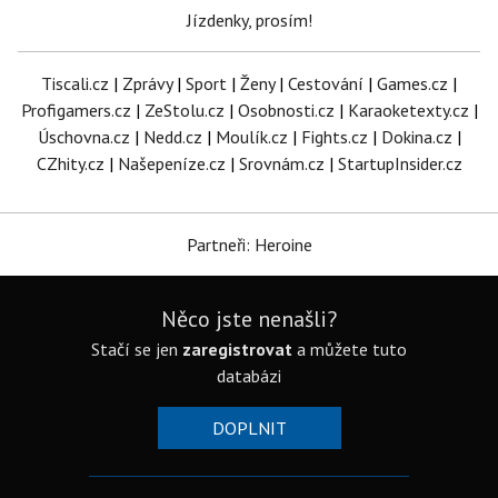
Jízdenky, prosím!
Tiscali.cz
|
Zprávy
|
Sport
|
Ženy
|
Cestování
|
Games.cz
|
Profigamers.cz
|
ZeStolu.cz
|
Osobnosti.cz
|
Karaoketexty.cz
|
Úschovna.cz
|
Nedd.cz
|
Moulík.cz
|
Fights.cz
|
Dokina.cz
|
CZhity.cz
|
Našepeníze.cz
|
Srovnám.cz
|
StartupInsider.cz
Partneři: Heroine
Něco jste nenašli?
Stačí se jen
zaregistrovat
a můžete tuto
databázi
DOPLNIT