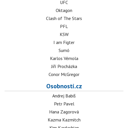
UFC
Oktagon
Clash of The Stars
PFL
KSW
I am Figter
Sumó
Karlos Vémola
Jiří Procházka
Conor McGregor
Osobnosti.cz
Andrej Babiš
Petr Pavel
Hana Zagorová
Kazma Kazmitch
Kim Kardashian