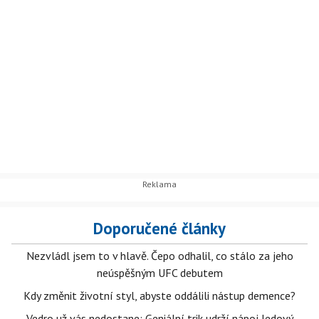
Doporučené články
Nezvládl jsem to v hlavě. Čepo odhalil, co stálo za jeho
neúspěšným UFC debutem
Kdy změnit životní styl, abyste oddálili nástup demence?
Vedro už vás nedostane: Geniální trik udrží nápoj ledový