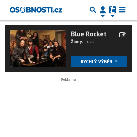
Blue Rocket
Žánry:
rock
RYCHLÝ VÝBĚR