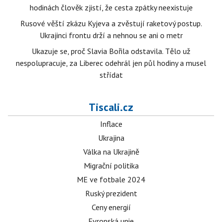
hodinách člověk zjistí, že cesta zpátky neexistuje
Rusové věští zkázu Kyjeva a zvěstují raketový postup.
Ukrajinci frontu drží a nehnou se ani o metr
Ukazuje se, proč Slavia Bořila odstavila. Tělo už
nespolupracuje, za Liberec odehrál jen půl hodiny a musel
střídat
Tiscali.cz
Inflace
Ukrajina
Válka na Ukrajině
Migrační politika
ME ve fotbale 2024
Ruský prezident
Ceny energií
Evropská unie