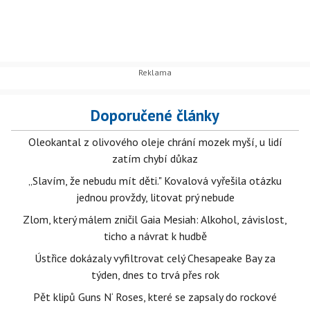
Doporučené články
Oleokantal z olivového oleje chrání mozek myší, u lidí
zatím chybí důkaz
„Slavím, že nebudu mít děti." Kovalová vyřešila otázku
jednou provždy, litovat prý nebude
Zlom, který málem zničil Gaia Mesiah: Alkohol, závislost,
ticho a návrat k hudbě
Ústřice dokázaly vyfiltrovat celý Chesapeake Bay za
týden, dnes to trvá přes rok
Pět klipů Guns N‘ Roses, které se zapsaly do rockové