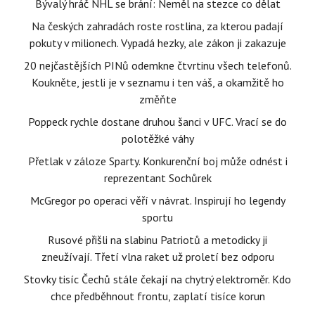
Bývalý hráč NHL se brání: Neměl na stezce co dělat
Na českých zahradách roste rostlina, za kterou padají
pokuty v milionech. Vypadá hezky, ale zákon ji zakazuje
20 nejčastějších PINů odemkne čtvrtinu všech telefonů.
Koukněte, jestli je v seznamu i ten váš, a okamžitě ho
změňte
Poppeck rychle dostane druhou šanci v UFC. Vrací se do
polotěžké váhy
Přetlak v záloze Sparty. Konkurenční boj může odnést i
reprezentant Sochůrek
McGregor po operaci věří v návrat. Inspirují ho legendy
sportu
Rusové přišli na slabinu Patriotů a metodicky ji
zneužívají. Třetí vlna raket už proletí bez odporu
Stovky tisíc Čechů stále čekají na chytrý elektroměr. Kdo
chce předběhnout frontu, zaplatí tisíce korun