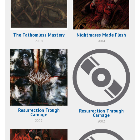
The Fathomless Mastery
Nightmares Made Flesh
2008
2004
Resurrection Trough
Resurrection Through
Carnage
Carnage
2002
2002