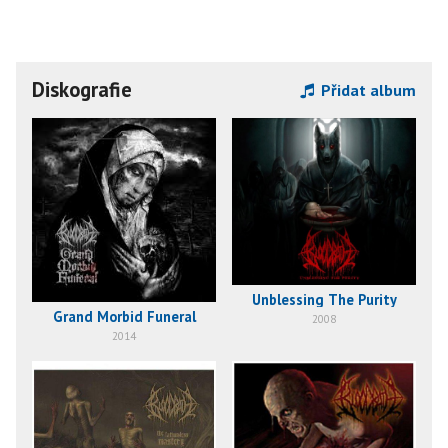
Diskografie
Přidat album
Unblessing The Purity
Grand Morbid Funeral
2008
2014