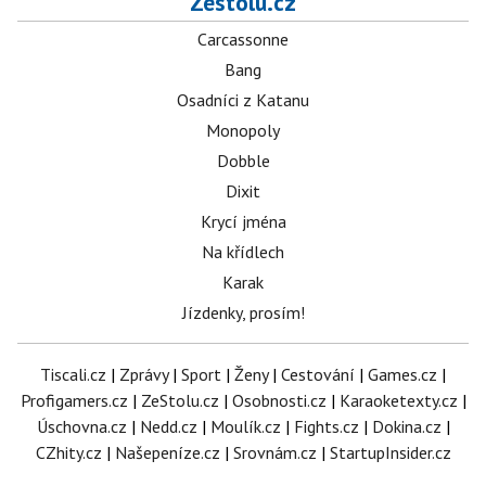
Zestolu.cz
Carcassonne
Bang
Osadníci z Katanu
Monopoly
Dobble
Dixit
Krycí jména
Na křídlech
Karak
Jízdenky, prosím!
Tiscali.cz
|
Zprávy
|
Sport
|
Ženy
|
Cestování
|
Games.cz
|
Profigamers.cz
|
ZeStolu.cz
|
Osobnosti.cz
|
Karaoketexty.cz
|
Úschovna.cz
|
Nedd.cz
|
Moulík.cz
|
Fights.cz
|
Dokina.cz
|
CZhity.cz
|
Našepeníze.cz
|
Srovnám.cz
|
StartupInsider.cz