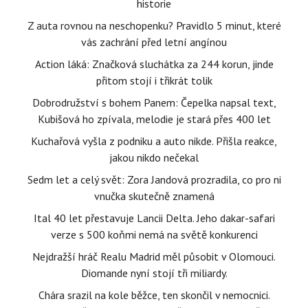
historie
Z auta rovnou na neschopenku? Pravidlo 5 minut, které
vás zachrání před letní angínou
Action láká: Značková sluchátka za 244 korun, jinde
přitom stojí i třikrát tolik
Dobrodružství s bohem Panem: Čepelka napsal text,
Kubišová ho zpívala, melodie je stará přes 400 let
Kuchařová vyšla z podniku a auto nikde. Přišla reakce,
jakou nikdo nečekal
Sedm let a celý svět: Zora Jandová prozradila, co pro ni
vnučka skutečně znamená
Ital 40 let přestavuje Lancii Delta. Jeho dakar-safari
verze s 500 koňmi nemá na světě konkurenci
Nejdražší hráč Realu Madrid měl působit v Olomouci.
Diomande nyní stojí tři miliardy.
Chára srazil na kole běžce, ten skončil v nemocnici.