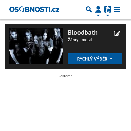
Bloodbath
Žánry:
metal
RYCHLÝ VÝBĚR