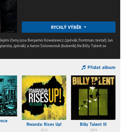
RYCHLÝ VÝBĚR
Jejími členy jsou Benjamin Kowalewicz (zpěvák, frontman, textař), Ian
kytarista, zpěvák) a Aaron Solowoniuk (bubeník).Na Billy Talent se
Přidat album
ence
Rwanda: Rises Up!
Billy Talent III
2011
2009