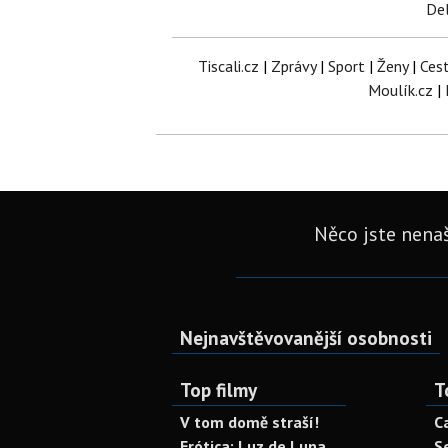
Del
Tiscali.cz
|
Zprávy
|
Sport
|
Ženy
|
Ces
Moulík.cz
|
Něco jste nenaš
Nejnavštěvovanější osobnosti
Top filmy
T
V tom domě straší!
C
Erótica: Luz de Luna
S