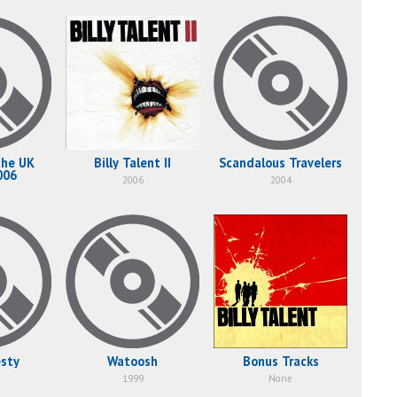
the UK
Billy Talent II
Scandalous Travelers
006
2006
2004
esty
Watoosh
Bonus Tracks
1999
None