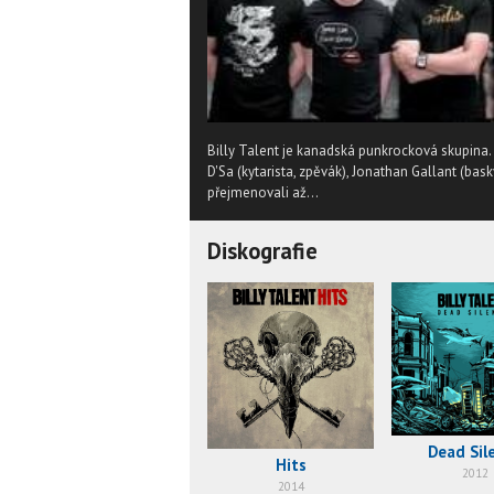
Billy Talent je kanadská punkrocková skupina. 
D'Sa (kytarista, zpěvák), Jonathan Gallant (bas
přejmenovali až...
Diskografie
Dead Sil
Hits
2012
2014