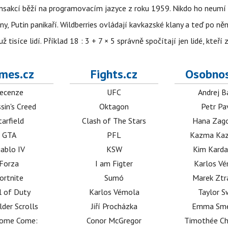
nsakcí běží na programovacím jazyce z roku 1959. Nikdo ho neumí 
ny, Putin panikaří. Wildberries ovládají kavkazské klany a teď po něm
isíce lidí. Příklad 18 : 3 + 7 × 5 správně spočítají jen lidé, kteří 
mes.cz
Fights.cz
Osobnos
ecenze
UFC
Andrej B
sin's Creed
Oktagon
Petr Pa
tarfield
Clash of The Stars
Hana Zag
GTA
PFL
Kazma Kaz
iablo IV
KSW
Kim Karda
Forza
I am Figter
Karlos V
ortnite
Sumó
Marek Ztr
l of Duty
Karlos Vémola
Taylor S
lder Scrolls
Jiří Procházka
Emma Sm
dome Come:
Conor McGregor
Timothée C