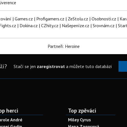
iverence
tování
|
Games.cz
|
Profigamers.cz
|
ZeStolu.cz
|
Osobnosti.cz
|
Kar
Fights.cz
|
Dokina.cz
|
CZhity.cz
|
Našepeníze.cz
|
Srovnám.cz
|
Star
Partneři: Heroine
li?
Stačí se jen
zaregistrovat
a můžete tuto databázi
op herci
Top zpěváci
arole André
Miley Cyrus
ergei Godin
Hana Zagorová