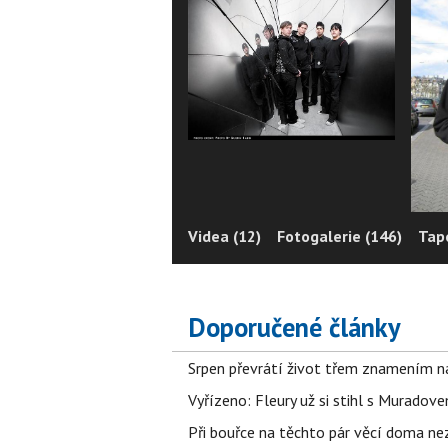
Videa (12)
Fotogalerie (146)
Tape
Doporučené články
Srpen převrátí život třem znamením na
Vyřízeno: Fleury už si stihl s Murado
Při bouřce na těchto pár věcí doma ne