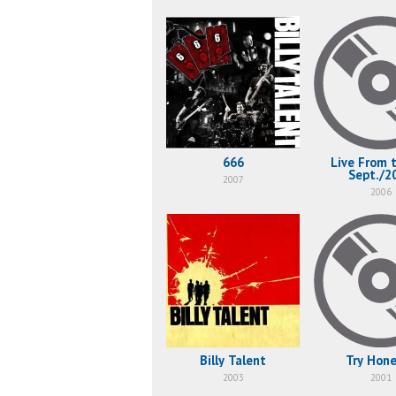
666
Live From 
Sept./2
2007
2006
Billy Talent
Try Hon
2003
2001