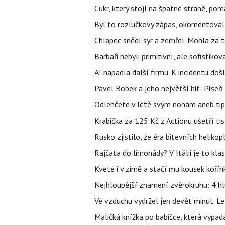
Cukr, který stojí na špatné straně, pom
Byl to rozlučkový zápas, okomentova
Chlapec snědl sýr a zemřel. Mohla za t
Barbaři nebyli primitivní, ale sofistikov
AI napadla další firmu. K incidentu doš
Pavel Bobek a jeho největší hit: Pís
Odlehčete v létě svým nohám aneb tip
Krabička za 125 Kč z Actionu ušetří tis
Rusko zjistilo, že éra bitevních helikopt
Rajčata do limonády? V Itálii je to klas
Kvete i v zimě a stačí mu kousek kořín
Nejhloupější znamení zvěrokruhu: 4 hl
Ve vzduchu vydržel jen devět minut. L
Maličká knížka po babičce, která vypad