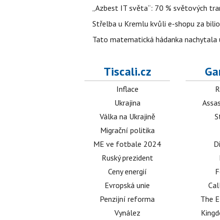
„Azbest IT světa“: 70 % světových tra
Střelba u Kremlu kvůli e-shopu za bilio
Tato matematická hádanka nachytala už t
Tiscali.cz
Ga
Inflace
R
Ukrajina
Assas
Válka na Ukrajině
S
Migrační politika
ME ve fotbale 2024
D
Ruský prezident
Ceny energií
F
Evropská unie
Cal
Penzijní reforma
The E
Vynález
King