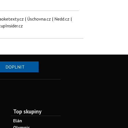
aoketexty.cz
|
Úschovna.cz
|
Nedd.cz
|
tupInsider.cz
DOPLNIT
Top skupiny
Elán
Olympic