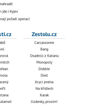
nahradit
 jde i Kyjev
znají pořadí operací
ti.cz
Zestolu.cz
abiš
Carcassonne
vel
Bang
orová
Osadníci z Katanu
mitch
Monopoly
shian
Dobble
émola
Dixit
acený
Krycí jména
wift
Na křídlech
etana
Karak
halamet
Jízdenky, prosím!