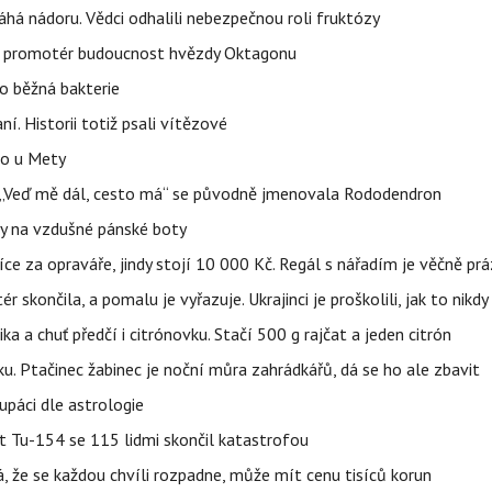
áhá nádoru. Vědci odhalili nebezpečnou roli fruktózy
l promotér budoucnost hvězdy Oktagonu
o běžná bakterie
aní. Historii totiž psali vítězové
lo u Mety
eň „Veď mě dál, cesto má“ se původně jmenovala Rododendron
y na vzdušné pánské boty
íce za opraváře, jindy stojí 10 000 Kč. Regál s nářadím je věčně pr
ér skončila, a pomalu je vyřazuje. Ukrajinci je proškolili, jak to nikdy
ika a chuť předčí i citrónovku. Stačí 500 g rajčat a jeden citrón
ku. Ptačinec žabinec je noční můra zahrádkářů, dá se ho ale zbavit
upáci dle astrologie
et Tu-154 se 115 lidmi skončil katastrofou
á, že se každou chvíli rozpadne, může mít cenu tisíců korun