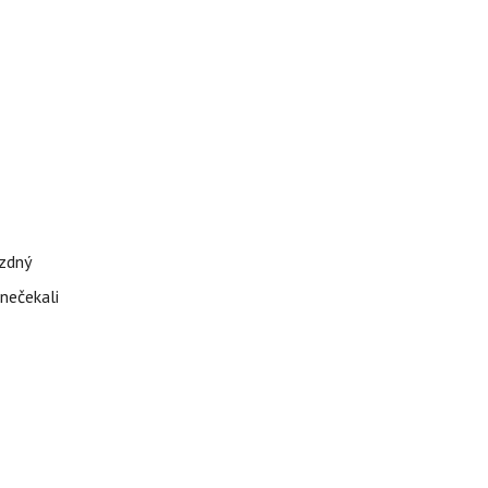
ázdný
 nečekali