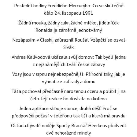
Poslední hodiny Freddieho Mercuryho: Co se skutečně
dělo 24. listopadu 1991
Žádná mouka, žádný cukr, žádné mléko, jídelníček
Ronalda je záměrně jednotvárný
Nezápasím v Clashi, zdůraznil Roušal. Vzápětí se ozval
Sivák
Andrea Kalivodová ukázala svůj domov: Tak bydlí jedna
z nejznámějších tváří české zábavy
Vosy jsou v srpnu nejnebezpečnější: Přírodní triky, jak je
vyhnat ze zahrady a domu
Táta pochoval předčasně narozenou dceru a políbil ji na
čelo. Její reakce ho dostala na kolena
Jedna aplikace slibuje slunce, druhá déšť. Proč se
předpovědi počasí v telefonu tak liší a která má pravdu
Ostuda bývalé naděje Sparty. Brankář Heerkens předvedl
dvě nehorázné minely