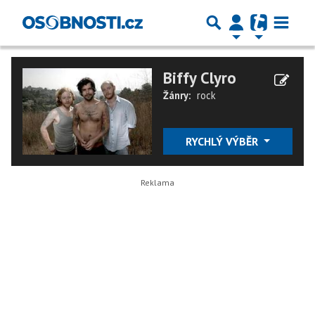
Biffy Clyro
Žánry:
rock
RYCHLÝ VÝBĚR