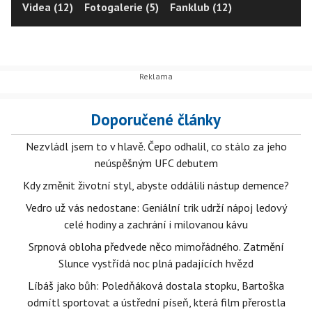
Videa (12)
Fotogalerie (5)
Fanklub (12)
Doporučené články
Nezvládl jsem to v hlavě. Čepo odhalil, co stálo za jeho
neúspěšným UFC debutem
Kdy změnit životní styl, abyste oddálili nástup demence?
Vedro už vás nedostane: Geniální trik udrží nápoj ledový
celé hodiny a zachrání i milovanou kávu
Srpnová obloha předvede něco mimořádného. Zatmění
Slunce vystřídá noc plná padajících hvězd
Líbáš jako bůh: Poledňáková dostala stopku, Bartoška
odmítl sportovat a ústřední píseň, která film přerostla