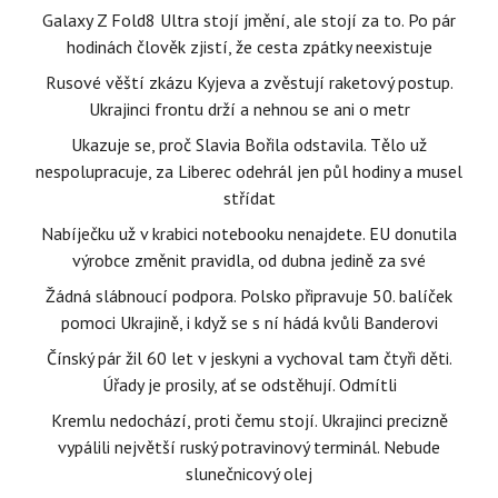
Galaxy Z Fold8 Ultra stojí jmění, ale stojí za to. Po pár
hodinách člověk zjistí, že cesta zpátky neexistuje
Rusové věští zkázu Kyjeva a zvěstují raketový postup.
Ukrajinci frontu drží a nehnou se ani o metr
Ukazuje se, proč Slavia Bořila odstavila. Tělo už
nespolupracuje, za Liberec odehrál jen půl hodiny a musel
střídat
Nabíječku už v krabici notebooku nenajdete. EU donutila
výrobce změnit pravidla, od dubna jedině za své
Žádná slábnoucí podpora. Polsko připravuje 50. balíček
pomoci Ukrajině, i když se s ní hádá kvůli Banderovi
Čínský pár žil 60 let v jeskyni a vychoval tam čtyři děti.
Úřady je prosily, ať se odstěhují. Odmítli
Kremlu nedochází, proti čemu stojí. Ukrajinci precizně
vypálili největší ruský potravinový terminál. Nebude
slunečnicový olej