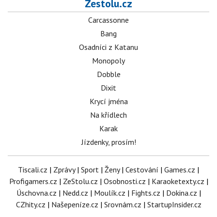
Zestolu.cz
Carcassonne
Bang
Osadníci z Katanu
Monopoly
Dobble
Dixit
Krycí jména
Na křídlech
Karak
Jízdenky, prosím!
Tiscali.cz
|
Zprávy
|
Sport
|
Ženy
|
Cestování
|
Games.cz
|
Profigamers.cz
|
ZeStolu.cz
|
Osobnosti.cz
|
Karaoketexty.cz
|
Úschovna.cz
|
Nedd.cz
|
Moulík.cz
|
Fights.cz
|
Dokina.cz
|
CZhity.cz
|
Našepeníze.cz
|
Srovnám.cz
|
StartupInsider.cz