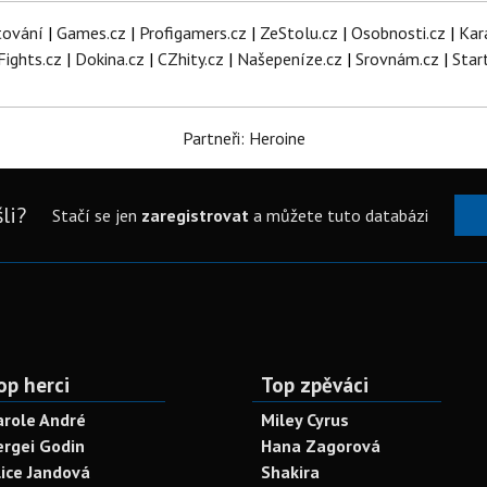
tování
|
Games.cz
|
Profigamers.cz
|
ZeStolu.cz
|
Osobnosti.cz
|
Kar
Fights.cz
|
Dokina.cz
|
CZhity.cz
|
Našepeníze.cz
|
Srovnám.cz
|
Star
Partneři: Heroine
li?
Stačí se jen
zaregistrovat
a můžete tuto databázi
op herci
Top zpěváci
arole André
Miley Cyrus
ergei Godin
Hana Zagorová
lice Jandová
Shakira