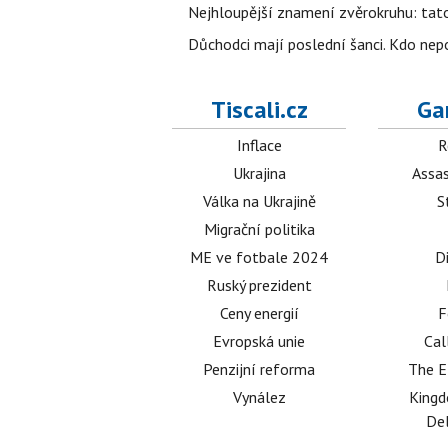
Nejhloupější znamení zvěrokruhu: tat
Důchodci mají poslední šanci. Kdo nep
Tiscali.cz
Ga
Inflace
R
Ukrajina
Assas
Válka na Ukrajině
S
Migrační politika
ME ve fotbale 2024
D
Ruský prezident
Ceny energií
F
Evropská unie
Cal
Penzijní reforma
The E
Vynález
King
Del