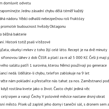
vem domluvit odvetu
zapomínejte. Jednu zásadní chybu dělá téměř každý
áhá nádoru. Vědci odhalili nebezpečnou roli fruktózy
l promotér budoucnost hvězdy Oktagonu
o běžná bakterie
aní. Historii totiž psali vítězové
jčata, okurky i mrkev z toho žijí celé léto. Recept je na dvě minuty
sifonovou láhev z dob ČSSR a platí za ni až 5 000 Kč. Češi ji mají 
ového salátu patří 1 surovina, kterou Němci používají po generace
ncí nedá. Uděláte-li chybu, telefon zablokuje na 9 let
Vraťte nám pokladní a přestaňte nás tahat za nos. Zaměstnanci po
i když rostlina kvete jako o život. Často chybí jediná věc
celý srpen a varují Čechy. V polovině měsíce nastane drsný obrat
sní město. Písek už zaplnil jeho domy i taneční sál, s dronem sem