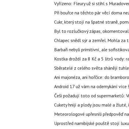
Vyřízeno: Fleury už si stihl s Murado
Při bouřce na těchto pár věcí doma ne
Cukr, který stojí na špatné straně, pom
Byl to rozlučkový zápas, okomentova
Chlapec snědl sýr a zemřel. Mohla za t
Barbaři nebyli primitivní, ale sofistikov
Kostka droždí za 8 Kč a 5 litrů vody: ra
Sběratelé z celého světa shánějí tuhle 
Ani majonéza, ani hořčice: do brambor
Android 17 už vám na odemykání více ša
Češi požadují toto od supermarketů: 
Cukety hnijí a plody jsou malé a žluté, 
Meteorologové upřesnili předpověď na 
Uprostřed namibijské pouště stojí luxu