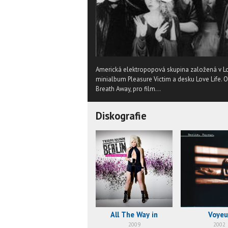
Americká elektropopová skupina založená v Los
minialbum Pleasure Victim a desku Love Life. 
Breath Away, pro film...
Diskografie
All The Way in
Voyeu
2009
2002