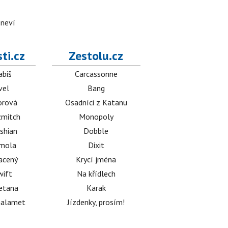
 neví
ti.cz
Zestolu.cz
abiš
Carcassonne
vel
Bang
orová
Osadníci z Katanu
mitch
Monopoly
shian
Dobble
émola
Dixit
acený
Krycí jména
wift
Na křídlech
etana
Karak
halamet
Jízdenky, prosím!