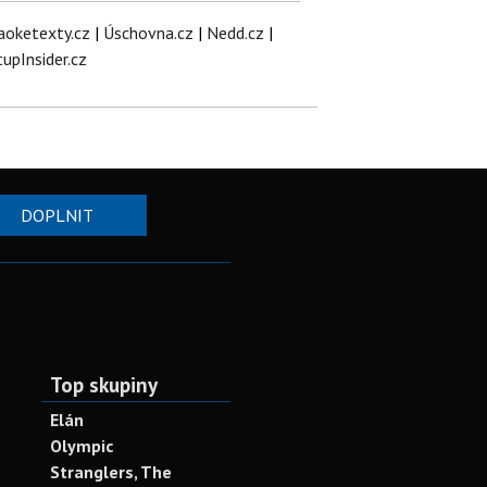
aoketexty.cz
|
Úschovna.cz
|
Nedd.cz
|
tupInsider.cz
DOPLNIT
Top skupiny
Elán
Olympic
Stranglers, The