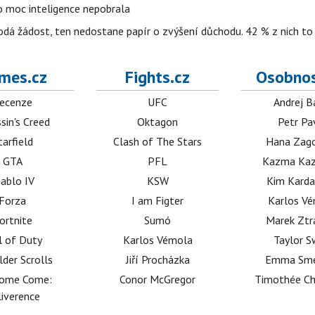
o moc inteligence nepobrala
odá žádost, ten nedostane papír o zvýšení důchodu. 42 % z nich to
mes.cz
Fights.cz
Osobnos
ecenze
UFC
Andrej B
sin's Creed
Oktagon
Petr Pa
tarfield
Clash of The Stars
Hana Zag
GTA
PFL
Kazma Kaz
iablo IV
KSW
Kim Karda
Forza
I am Figter
Karlos V
ortnite
Sumó
Marek Ztr
l of Duty
Karlos Vémola
Taylor S
lder Scrolls
Jiří Procházka
Emma Sm
dome Come:
Conor McGregor
Timothée C
iverence