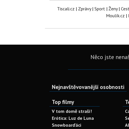
Tiscali.cz
|
Zprávy
|
Sport
|
Ženy
|
Ces
Moulík.cz
|
Něco jste nenaš
Nejnavštěvovanější osobnosti
Top filmy
T
V tom domě straší!
C
Erótica: Luz de Luna
S
Snowboarďáci
A