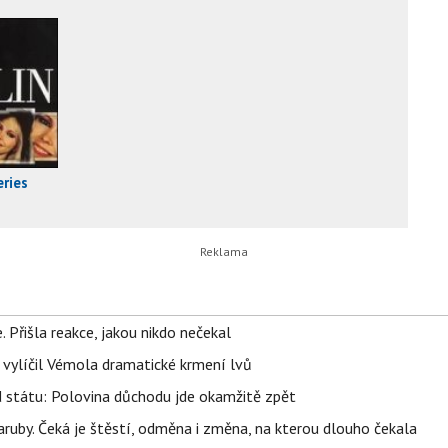
ries
 Přišla reakce, jakou nikdo nečekal
, vylíčil Vémola dramatické krmení lvů
d státu: Polovina důchodu jde okamžitě zpět
ruby. Čeká je štěstí, odměna i změna, na kterou dlouho čekala