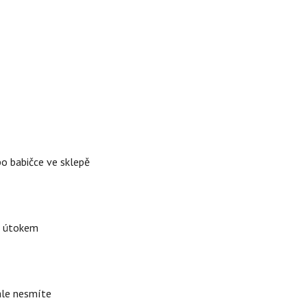
po babičce ve sklepě
d útokem
 ale nesmíte