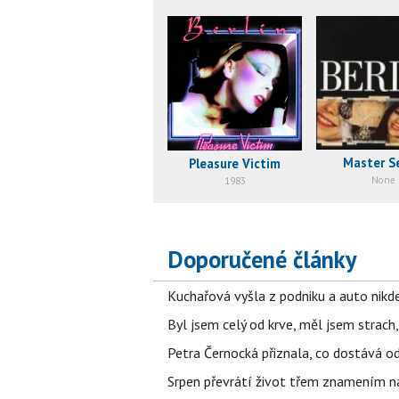
Master Se
Pleasure Victim
None
1983
Doporučené články
Kuchařová vyšla z podniku a auto nikde.
Byl jsem celý od krve, měl jsem strach
Petra Černocká přiznala, co dostává o
Srpen převrátí život třem znamením na