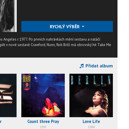
RYCHLÝ VÝBĚR
 Angeles r. 1977. Po prvních nahrávkách mění sestavu a natáčí
Opět v nové sestavě Crawford, Nunn, Rob Brill má obrovský hit Take Me
Přidat album
r
Count three Pray
Love Life
1997
1984