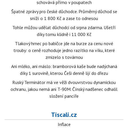
schovává přímo v poupatech
Špatné zprávy pro české důchodce. Průměrný důchod se
sníží o 1 800 Kč a zase to odnesou
Tohle můžou udělat důchodci od srpna zdarma. Ušetří
díky tomu klidně i 11 000 Kč
Tlakový hrnec po babičce jde na burze za cenu nové
trouby: o ceně rozhoduje jedno razítko na víku, které
zmizelo s továrnou
Ani mléko, ani máslo: bramborová kaše bude nadýchaná
díky 1 surovině, kterou Češi denně lijí do dřezu
Ruský Terminátor má ve věži dvouvrstvou dynamickou
ochranu, jakou nemá ani T-90M. Čínský nadšenec odhalil
složení pancíře
Tiscali.cz
Inflace