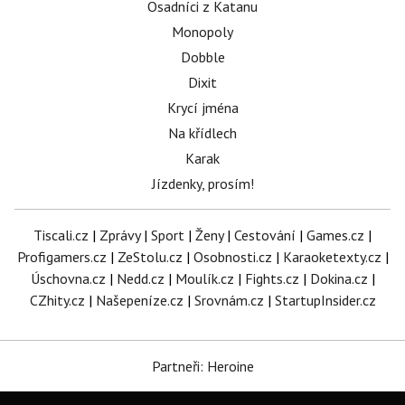
Osadníci z Katanu
Monopoly
Dobble
Dixit
Krycí jména
Na křídlech
Karak
Jízdenky, prosím!
Tiscali.cz
|
Zprávy
|
Sport
|
Ženy
|
Cestování
|
Games.cz
|
Profigamers.cz
|
ZeStolu.cz
|
Osobnosti.cz
|
Karaoketexty.cz
|
Úschovna.cz
|
Nedd.cz
|
Moulík.cz
|
Fights.cz
|
Dokina.cz
|
CZhity.cz
|
Našepeníze.cz
|
Srovnám.cz
|
StartupInsider.cz
Partneři: Heroine