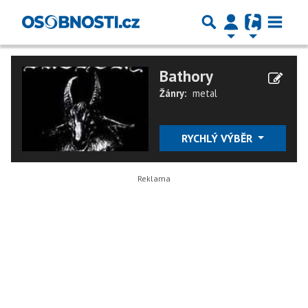
Bathory
Žánry:
metal
RYCHLÝ VÝBĚR