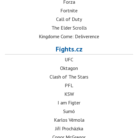
Forza
Fortnite
Call of Duty
The Elder Scrolls
Kingdome Come: Deliverence
Fights.cz
UFC
Oktagon
Clash of The Stars
PFL
KSW
I am Figter
Sumó
Karlos Vémola
Jiří Procházka
Conor McGregor