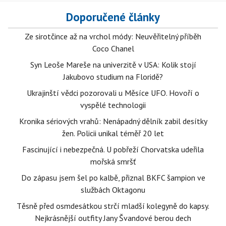
Doporučené články
Ze sirotčince až na vrchol módy: Neuvěřitelný příběh
Coco Chanel
Syn Leoše Mareše na univerzitě v USA: Kolik stojí
Jakubovo studium na Floridě?
Ukrajinští vědci pozorovali u Měsíce UFO. Hovoří o
vyspělé technologii
Kronika sériových vrahů: Nenápadný dělník zabil desítky
žen. Policii unikal téměř 20 let
Fascinující i nebezpečná. U pobřeží Chorvatska udeřila
mořská smršť
Do zápasu jsem šel po kalbě, přiznal BKFC šampion ve
službách Oktagonu
Těsně před osmdesátkou strčí mladší kolegyně do kapsy.
Nejkrásnější outfity Jany Švandové berou dech