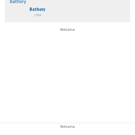
Bathory
1984