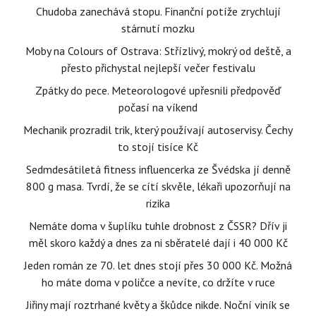
Chudoba zanechává stopu. Finanční potíže zrychlují
stárnutí mozku
Moby na Colours of Ostrava: Střízlivý, mokrý od deště, a
přesto přichystal nejlepší večer festivalu
Zpátky do pece. Meteorologové upřesnili předpověď
počasí na víkend
Mechanik prozradil trik, který používají autoservisy. Čechy
to stojí tisíce Kč
Sedmdesátiletá fitness influencerka ze Švédska jí denně
800 g masa. Tvrdí, že se cítí skvěle, lékaři upozorňují na
rizika
Nemáte doma v šuplíku tuhle drobnost z ČSSR? Dřív ji
měl skoro každý a dnes za ni sběratelé dají i 40 000 Kč
Jeden román ze 70. let dnes stojí přes 30 000 Kč. Možná
ho máte doma v poličce a nevíte, co držíte v ruce
Jiřiny mají roztrhané květy a škůdce nikde. Noční viník se