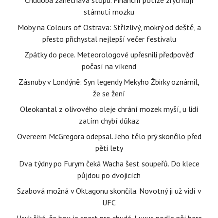
Chudoba zanechává stopu. Finanční potíže zrychlují
stárnutí mozku
Moby na Colours of Ostrava: Střízlivý, mokrý od deště, a
přesto přichystal nejlepší večer festivalu
Zpátky do pece. Meteorologové upřesnili předpověď
počasí na víkend
Zásnuby v Londýně: Syn legendy Mekyho Žbirky oznámil,
že se žení
Oleokantal z olivového oleje chrání mozek myší, u lidí
zatím chybí důkaz
Overeem McGregora odepsal. Jeho tělo prý skončilo před
pěti lety
Dva týdny po Furym čeká Wacha šest soupeřů. Do klece
půjdou po dvojicích
Szabová možná v Oktagonu skončila. Novotný ji už vidí v
UFC