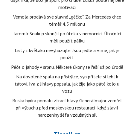
Usyk říká, že box je sport pro chudé. Luxus podle něj bere
motivaci
Vémola prodává své slavné „géčko“. Za Mercedes chce
téměř 4,5 milionu
Jaromír Soukup skončil po útoku v nemocnici. Útočníci
měli použít pálku
Listy z květáku nevyhazujte. Jsou jedlé a víme, jak je
použít
Péče o jahody v srpnu. Některé úkony se řeší už po úrodě
Na dovolené spala na přistýlce, syn přítele si lehl k
tátovi. Iva z Jihlavy popsala, jak žije jako páté kolo u
vozu
Ruská hydra pomalu ztrácí hlavy. Generálmajor zemřel
při výbuchu před moskevskou restaurací, když slavil
narozeniny šéfa vzdušných sil