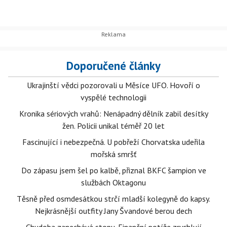
Doporučené články
Ukrajinští vědci pozorovali u Měsíce UFO. Hovoří o
vyspělé technologii
Kronika sériových vrahů: Nenápadný dělník zabil desítky
žen. Policii unikal téměř 20 let
Fascinující i nebezpečná. U pobřeží Chorvatska udeřila
mořská smršť
Do zápasu jsem šel po kalbě, přiznal BKFC šampion ve
službách Oktagonu
Těsně před osmdesátkou strčí mladší kolegyně do kapsy.
Nejkrásnější outfity Jany Švandové berou dech