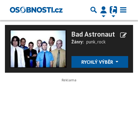
Bad Astronaut
Žánry:
punk
,
rock
RYCHLÝ VÝBĚR