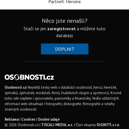
Partneři: Heroine
Něco jste nenašli?
Stačí se jen
zaregistrovat
a můžete tuto
databázi
DOPLNIT
Osobnosti.cz
Největší český web s databází osobností, herců, hereček,
zpěváků, zpěvaček, modelek, filmů, hudebních skupin a sportovců. Kromě
toho zde najdete i spisovatele, panovníky a finančníky. Vedle užitečných
informací web obsahuje i fotografie, diskografie, filmografie a vztahy
známých osobností.
Reklama
|
Cookies
|
Osobní údaje
© 2026 Osobnosti.cz |
TISCALI MEDIA, a.s.
| Člen skupiny
DIGNITY, s.r.o.