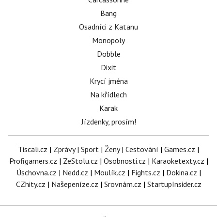
Bang
Osadníci z Katanu
Monopoly
Dobble
Dixit
Krycí jména
Na křídlech
Karak
Jízdenky, prosím!
Tiscali.cz
|
Zprávy
|
Sport
|
Ženy
|
Cestování
|
Games.cz
|
Profigamers.cz
|
ZeStolu.cz
|
Osobnosti.cz
|
Karaoketexty.cz
|
Úschovna.cz
|
Nedd.cz
|
Moulík.cz
|
Fights.cz
|
Dokina.cz
|
CZhity.cz
|
Našepeníze.cz
|
Srovnám.cz
|
StartupInsider.cz