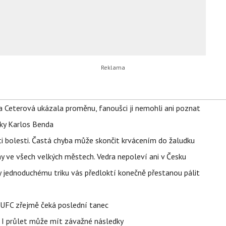
la Ceterová ukázala proměnu, fanoušci ji nemohli ani poznat
tky Karlos Benda
ti bolesti. Častá chyba může skončit krvácením do žaludku
ahy ve všech velkých městech. Vedra nepoleví ani v Česku
íky jednoduchému triku vás předloktí konečně přestanou pálit
v UFC zřejmě čeká poslední tanec
 I průlet může mít závažné následky