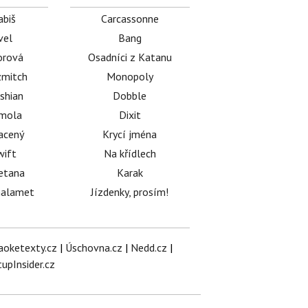
abiš
Carcassonne
vel
Bang
orová
Osadníci z Katanu
mitch
Monopoly
shian
Dobble
émola
Dixit
acený
Krycí jména
wift
Na křídlech
etana
Karak
halamet
Jízdenky, prosím!
aoketexty.cz
|
Úschovna.cz
|
Nedd.cz
|
tupInsider.cz