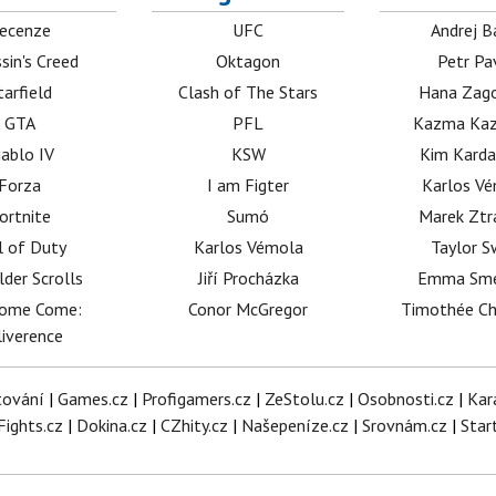
ecenze
UFC
Andrej B
sin's Creed
Oktagon
Petr Pa
tarfield
Clash of The Stars
Hana Zag
GTA
PFL
Kazma Kaz
iablo IV
KSW
Kim Karda
Forza
I am Figter
Karlos V
ortnite
Sumó
Marek Ztr
l of Duty
Karlos Vémola
Taylor S
lder Scrolls
Jiří Procházka
Emma Sm
dome Come:
Conor McGregor
Timothée C
iverence
tování
|
Games.cz
|
Profigamers.cz
|
ZeStolu.cz
|
Osobnosti.cz
|
Kar
Fights.cz
|
Dokina.cz
|
CZhity.cz
|
Našepeníze.cz
|
Srovnám.cz
|
Star