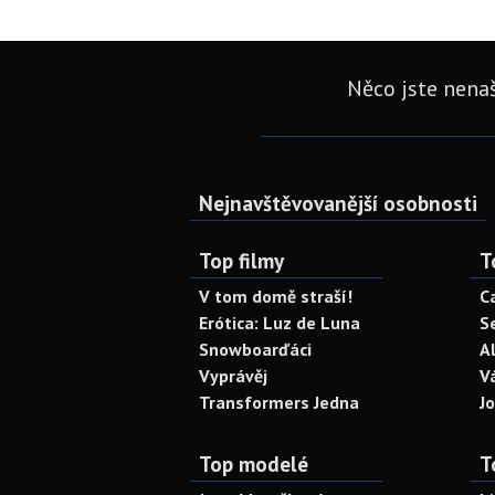
Něco jste nenaš
Nejnavštěvovanější osobnosti
Top filmy
T
V tom domě straší!
C
Erótica: Luz de Luna
S
Snowboarďáci
A
Vyprávěj
V
Transformers Jedna
J
Top modelé
T