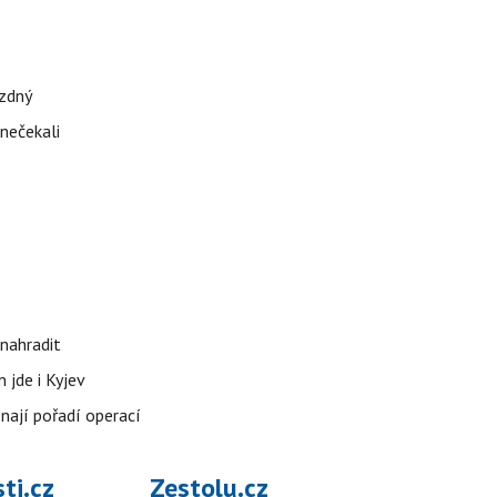
ázdný
 nečekali
nahradit
 jde i Kyjev
znají pořadí operací
ti.cz
Zestolu.cz