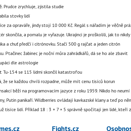
 Prudce zrychluje, zjistila studie
bila stovky lidí
íce za opraváře, jindy stojí 10 000 Kč. Regál s nářadím je věčně pr
ér skončila, a pomalu je vyřazuje. Ukrajinci je proškolili, jak to nikdy
ika a chuť předčí i citrónovku. Stačí 500 g rajčat a jeden citrón
ku. Ptačinec žabinec je noční můra zahrádkářů, dá se ho ale zbavit
upáci dle astrologie
et Tu-154 se 115 lidmi skončil katastrofou
á, že se každou chvíli rozpadne, může mít cenu tisíců korun
nsakcí běží na programovacím jazyce z roku 1959. Nikdo ho neumí 
ny, Putin panikaří. Wildberries ovládají kavkazské klany a teď po něm
isíce lidí. Příklad 18 : 3 + 7 × 5 správně spočítají jen lidé, kteří 
mes.cz
Fights.cz
Osobnos