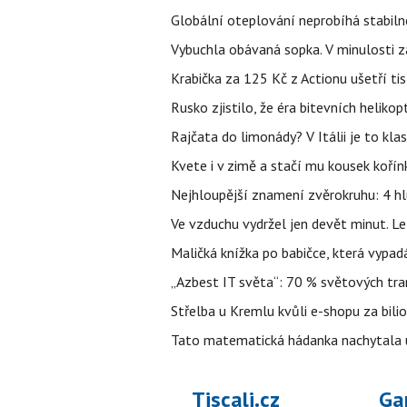
Globální oteplování neprobíhá stabilně.
Vybuchla obávaná sopka. V minulosti za
Krabička za 125 Kč z Actionu ušetří tis
Rusko zjistilo, že éra bitevních helikopt
Rajčata do limonády? V Itálii je to klas
Kvete i v zimě a stačí mu kousek kořín
Nejhloupější znamení zvěrokruhu: 4 hl
Ve vzduchu vydržel jen devět minut. L
Maličká knížka po babičce, která vypad
„Azbest IT světa“: 70 % světových tra
Střelba u Kremlu kvůli e-shopu za bilio
Tato matematická hádanka nachytala už t
Tiscali.cz
Ga