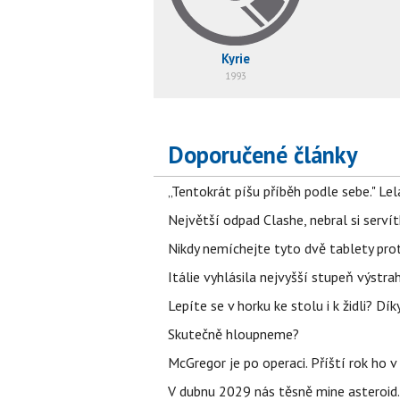
Kyrie
1993
Doporučené články
„Tentokrát píšu příběh podle sebe." Le
Největší odpad Clashe, nebral si serví
Nikdy nemíchejte tyto dvě tablety pro
Itálie vyhlásila nejvyšší stupeň výstr
Lepíte se v horku ke stolu i k židli? D
Skutečně hloupneme?
McGregor je po operaci. Příští rok ho 
V dubnu 2029 nás těsně mine asteroid.