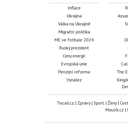
Inflace
R
Ukrajina
Assas
Válka na Ukrajině
S
Migrační politika
ME ve fotbale 2024
D
Ruský prezident
Ceny energií
F
Evropská unie
Cal
Penzijní reforma
The E
Vynález
King
Del
Tiscali.cz
|
Zprávy
|
Sport
|
Ženy
|
Ces
Moulík.cz
|