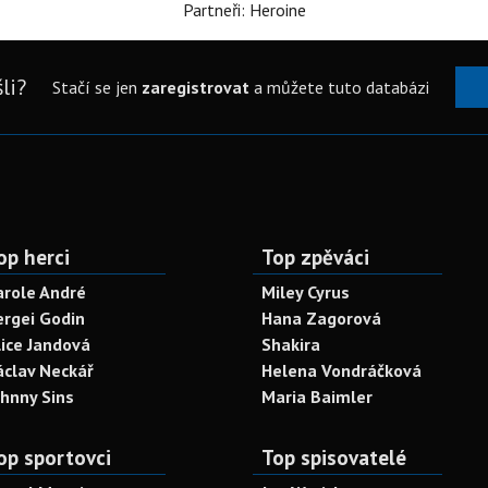
Partneři: Heroine
li?
Stačí se jen
zaregistrovat
a můžete tuto databázi
op herci
Top zpěváci
arole André
Miley Cyrus
ergei Godin
Hana Zagorová
lice Jandová
Shakira
áclav Neckář
Helena Vondráčková
ohnny Sins
Maria Baimler
op sportovci
Top spisovatelé