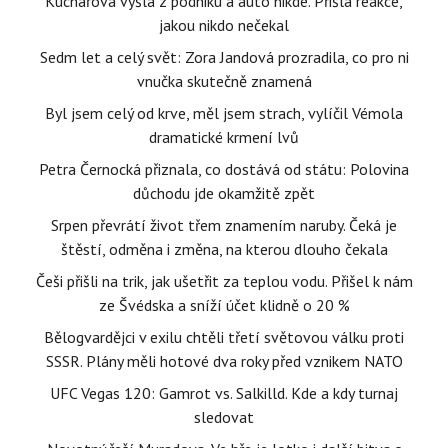
Kuchařová vyšla z podniku a auto nikde. Přišla reakce,
jakou nikdo nečekal
Sedm let a celý svět: Zora Jandová prozradila, co pro ni
vnučka skutečně znamená
Byl jsem celý od krve, měl jsem strach, vylíčil Vémola
dramatické krmení lvů
Petra Černocká přiznala, co dostává od státu: Polovina
důchodu jde okamžitě zpět
Srpen převrátí život třem znamením naruby. Čeká je
štěstí, odměna i změna, na kterou dlouho čekala
Češi přišli na trik, jak ušetřit za teplou vodu. Přišel k nám
ze Švédska a sníží účet klidně o 20 %
Bělogvardějci v exilu chtěli třetí světovou válku proti
SSSR. Plány měli hotové dva roky před vznikem NATO
UFC Vegas 120: Gamrot vs. Salkilld. Kde a kdy turnaj
sledovat