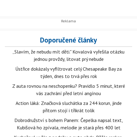
Doporučené články
„Slavím, že nebudu mít děti." Kovalová vyřešila otázku
jednou provždy, litovat prý nebude
Ústřice dokázaly vyfiltrovat celý Chesapeake Bay za
týden, dnes to trvá přes rok
Z auta rovnou na neschopenku? Pravidlo 5 minut, které
vás zachrání před letní angínou
Action láká: Značková sluchátka za 244 korun, jinde
přitom stojí i třikrát tolik
Dobrodružství s bohem Panem: Čepelka napsal text,
Kubišová ho zpívala, melodie je stará přes 400 let