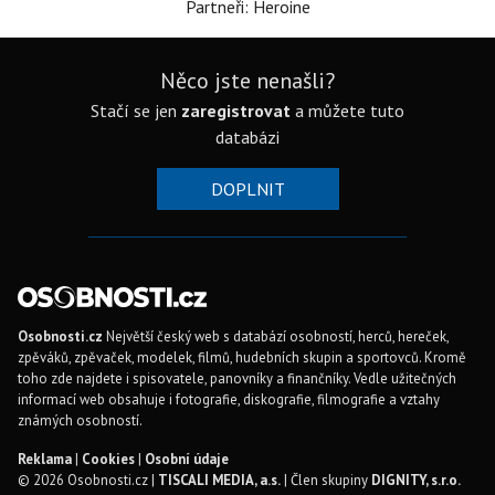
Partneři: Heroine
Něco jste nenašli?
Stačí se jen
zaregistrovat
a můžete tuto
databázi
DOPLNIT
Osobnosti.cz
Největší český web s databází osobností, herců, hereček,
zpěváků, zpěvaček, modelek, filmů, hudebních skupin a sportovců. Kromě
toho zde najdete i spisovatele, panovníky a finančníky. Vedle užitečných
informací web obsahuje i fotografie, diskografie, filmografie a vztahy
známých osobností.
Reklama
|
Cookies
|
Osobní údaje
© 2026 Osobnosti.cz |
TISCALI MEDIA, a.s.
| Člen skupiny
DIGNITY, s.r.o.