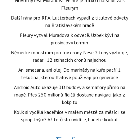
Novotný řeší Muradova. Ve hře je Jotko i další bitva s
Fleurym
Další rána pro RFA. Lutterbach vypadl z titulové odvety
na Bratislavském hradě
Fleury vyzval Muradova k odvetě. Uzbek kývl na
prosincový termín
Německé monstrum pro lov drony. Nese 2 tuny výzbroje,
radar i 12 stíhacích dronů najednou
Ani smetana, ani olej. Do marinády na kuře patří 1
tekutina, kterou Italové používají po generace
Android Auto ukazuje 3D budovy a semafory přímo na
mapě. Přes 250 milionů řidičů dostane navigaci jako z
kokpitu
Kolik si vydělá kadeřnice v malém městě za měsíc i se
spropitným? Až to číslo uvidíte, budete koukat