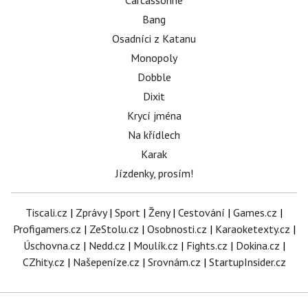
Carcassonne
Bang
Osadníci z Katanu
Monopoly
Dobble
Dixit
Krycí jména
Na křídlech
Karak
Jízdenky, prosím!
Tiscali.cz
|
Zprávy
|
Sport
|
Ženy
|
Cestování
|
Games.cz
|
Profigamers.cz
|
ZeStolu.cz
|
Osobnosti.cz
|
Karaoketexty.cz
|
Úschovna.cz
|
Nedd.cz
|
Moulík.cz
|
Fights.cz
|
Dokina.cz
|
CZhity.cz
|
Našepeníze.cz
|
Srovnám.cz
|
StartupInsider.cz