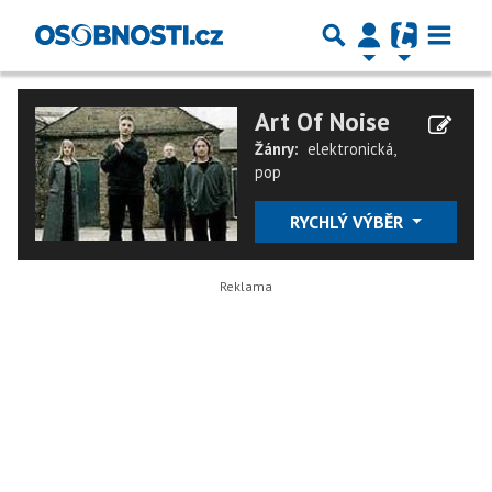
Art Of Noise
Žánry:
elektronická
,
pop
RYCHLÝ VÝBĚR