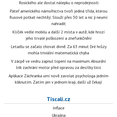
Rosického ale dostal nálepku o neprodejnosti
Páteř amerického námořnictva tvoří jediná třída, kterou
Rusové potkat nechtějí. Slouží přes 30 let a nic ji neumí
nahradit
Klíček vedle mobilu a další 2 místa v autě, kde hrozí
jeho trvalé poškození a znefunkčnění
Letadlu se začalo chovat divně. Za 63 minut čiré hrůzy
mohla triviální matematická chyba
V zácpě ve vedru zapnul topení na maximum. Absurdní
trik zachrání motor před opravou za desítky tisíc
Aplikace Záchranka umí nově zavolat psychologa jedním
kliknutím. Zatím jen v jednom kraji, další už čekají
Tiscali.cz
Inflace
Ukrajina