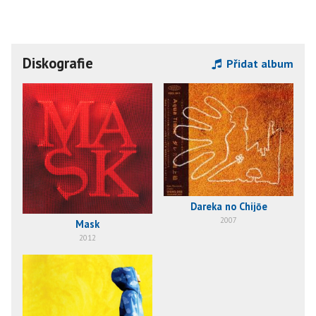
Diskografie
Přidat album
Dareka no Chijōe
2007
Mask
2012