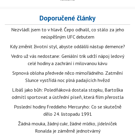
Doporučené články
Nezvládl jsem to v hlavě. Čepo odhalil, co stálo za jeho
neúspěšným UFC debutem
Kdy změnit životní styl, abyste oddálili nástup demence?
Vedro už vás nedostane: Geniální trik udrží nápoj ledový
celé hodiny a zachrání i milovanou kávu
Srpnová obloha předvede něco mimořádného. Zatmění
Slunce vystřídá noc plná padajících hvězd
Líbáš jako bůh: Poledňáková dostala stopku, Bartoška
odmítl sportovat a ústřední píseň, která film přerostla
Poslední hodiny Freddieho Mercuryho: Co se skutečně
dělo 24. listopadu 1991
Žádná mouka, žádný cukr, žádné mléko, jídelníček
Ronalda je záměrně jednotvárný