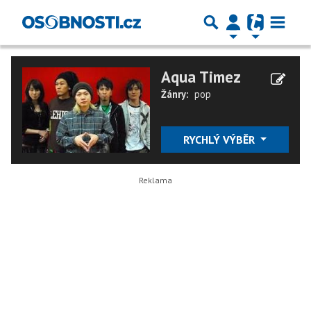
Aqua Timez
Žánry:
pop
RYCHLÝ VÝBĚR