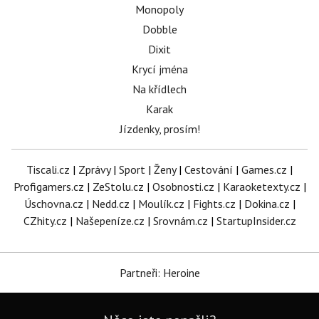
Monopoly
Dobble
Dixit
Krycí jména
Na křídlech
Karak
Jízdenky, prosím!
Tiscali.cz
|
Zprávy
|
Sport
|
Ženy
|
Cestování
|
Games.cz
|
Profigamers.cz
|
ZeStolu.cz
|
Osobnosti.cz
|
Karaoketexty.cz
|
Úschovna.cz
|
Nedd.cz
|
Moulík.cz
|
Fights.cz
|
Dokina.cz
|
CZhity.cz
|
Našepeníze.cz
|
Srovnám.cz
|
StartupInsider.cz
Partneři: Heroine