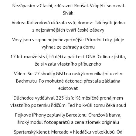
Nezápasím v Clashi, zdůraznil Roušal. Vzápětí se ozval
Sivák
Andrea Kalivodová ukázala svůj domov: Tak bydlí jedna
z nejznámějších tváří české zábavy
Vosy jsou v srpnu nejnebezpečnější: Přírodní triky, jak je
vyhnat ze zahrady a domu
17 let manželství, tři děti a pak test DNA: Celina zjistila,
že si vzala vlastního příbuzného
Video: Su-27 shodily GBU na ruský komunikační uzel v
Bachmutu. Po mohutné detonaci přestala základna
existovat
Důchodce vydělával 225 tisíc Kč měsíčně pronájmem
vlastního pozemku řidičům. Teď ho kvůli tomu čeká soud
Fejkové iPhony zaplavily Barcelonu. Oranžová barva,
široký modul fotoaparátů a cena zlomek originálu
Sparťanský klenot Mercado v hledáčku velkoklubů. Od