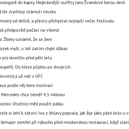
olegyně do kapsy. Nejkrásnější outfity Jany Švandové berou dech
íže zrychlují stárnutí mozku
mokrý od deště, a přesto přichystal nejlepší večer festivalu
ili předpověď počasí na víkend
 Žbirky oznámil, že se žení
ozek myší, u lidí zatím chybí důkaz
prý skončilo před pěti lety
upeřů. Do klece půjdou po dvojicích
votný ji už vidí v UFC
uxus podle něj bere motivaci
a Mercedes chce téměř 4,5 milionu
cnici. Útočníci měli použít pálku
ele si lehl k tátovi. Iva z Jihlavy popsala, jak žije jako páté kolo u 
álmajor zemřel při výbuchu před moskevskou restaurací, když slavi