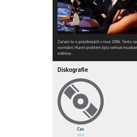
Začalo to o prázdninách v roce 2006. Tento začá
normální. Hlavní problém bylo sehnat muzikant
vrátnice...
Diskografie
Čas
2006