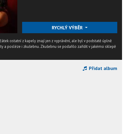
RYCHLÝ VÝBĚR
tek ostatní z kapely znají jen z vyprávění, ale byl v podstatě úplně
y a posléze i zkušebnu. Zkušebnu se podařilo zařídit v jakémsi sklepě
Přidat album