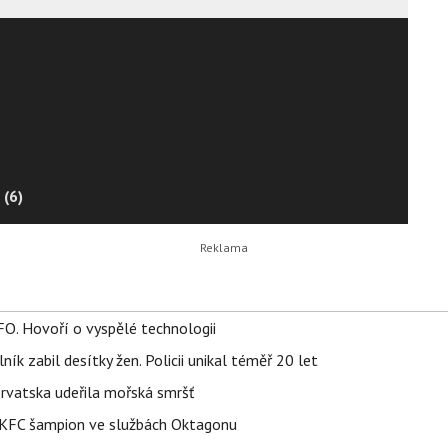
 (6)
FO. Hovoří o vyspělé technologii
ík zabil desítky žen. Policii unikal téměř 20 let
orvatska udeřila mořská smršť
 BKFC šampion ve službách Oktagonu