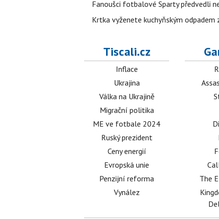
Fanoušci fotbalové Sparty předvedli n
Krtka vyženete kuchyňským odpadem zab
Tiscali.cz
Ga
Inflace
R
Ukrajina
Assas
Válka na Ukrajině
S
Migrační politika
ME ve fotbale 2024
D
Ruský prezident
Ceny energií
F
Evropská unie
Cal
Penzijní reforma
The E
Vynález
King
Del