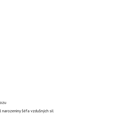
vozu
l narozeniny šéfa vzdušných sil