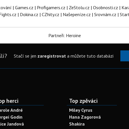
tování
|
Games.cz
|
Profigamers.cz
|
ZeStolu.cz
|
Osobnosti.cz
|
Kar
Fights.cz
|
Dokina.cz
|
CZhity.cz
|
Našepeníze.cz
|
Srovnám.cz
|
Star
Partneři: Heroine
li?
Stačí se jen
zaregistrovat
a můžete tuto databázi
op herci
Top zpěváci
arole André
Miley Cyrus
ergei Godin
Hana Zagorová
lice Jandová
Shakira