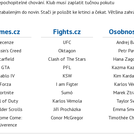
epochopitelné chování. Klub musí zaplatit tučnou pokutu
aleným do novin. Stačí je položit ke krtinci a čekat. Většina zah
mes.cz
Fights.cz
Osobnos
ecenze
UFC
Andrej B
sin's Creed
Oktagon
Petr Pa
tarfield
Clash of The Stars
Hana Zag
GTA
PFL
Kazma Kaz
iablo IV
KSW
Kim Karda
Forza
I am Figter
Karlos V
ortnite
Sumó
Marek Ztr
l of Duty
Karlos Vémola
Taylor S
lder Scrolls
Jiří Procházka
Emma Sm
dome Come:
Conor McGregor
Timothée C
iverence