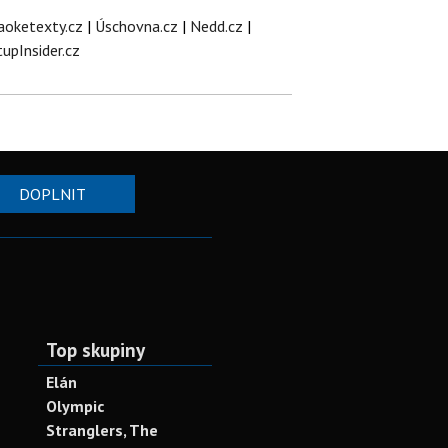
aoketexty.cz
|
Úschovna.cz
|
Nedd.cz
|
tupInsider.cz
DOPLNIT
Top skupiny
Elán
Olympic
Stranglers, The