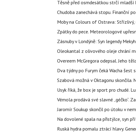
Těsně před osmdesátkou strčí mladší k
Chudoba zanechává stopu. Finanční pot
Moby na Colours of Ostrava: Střízlivý, 
Zpátky do pece. Meteorologové upřesn
Zásnuby v Londýně: Syn legendy Mekyho
Oleokantal z olivového oleje chrání m
Overeem McGregora odepsal. Jeho tělo 
Dva týdny po Furym čeká Wacha šest so
Szabová možná v Oktagonu skončila. No
Usyk říká, že box je sport pro chudé. L
Vémola prodává své slavné „géčko“. Z
Jaromír Soukup skončil po útoku v nemo
Na dovolené spala na přistýlce, syn přít
Ruská hydra pomalu ztrácí hlavy. Gener