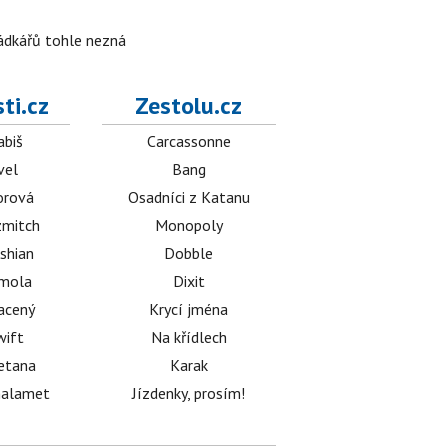
rádkářů tohle nezná
ti.cz
Zestolu.cz
abiš
Carcassonne
vel
Bang
orová
Osadníci z Katanu
mitch
Monopoly
shian
Dobble
émola
Dixit
acený
Krycí jména
wift
Na křídlech
etana
Karak
halamet
Jízdenky, prosím!