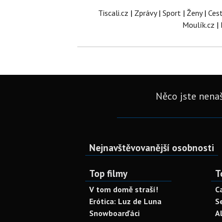
Tiscali.cz
|
Zprávy
|
Sport
|
Ženy
|
Ces
Moulík.cz
|
Něco jste nenaš
Nejnavštěvovanější osobnosti
Top filmy
T
V tom domě straší!
C
Erótica: Luz de Luna
S
Snowboarďáci
A