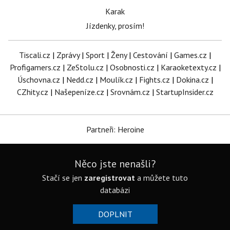
Karak
Jízdenky, prosím!
Tiscali.cz
|
Zprávy
|
Sport
|
Ženy
|
Cestování
|
Games.cz
|
Profigamers.cz
|
ZeStolu.cz
|
Osobnosti.cz
|
Karaoketexty.cz
|
Úschovna.cz
|
Nedd.cz
|
Moulík.cz
|
Fights.cz
|
Dokina.cz
|
CZhity.cz
|
Našepeníze.cz
|
Srovnám.cz
|
StartupInsider.cz
Partneři: Heroine
Něco jste nenašli?
Stačí se jen
zaregistrovat
a můžete tuto
databázi
DOPLNIT