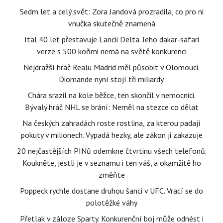
Sedm let a celý svět: Zora Jandová prozradila, co pro ni
vnučka skutečně znamená
Ital 40 let přestavuje Lancii Delta. Jeho dakar-safari
verze s 500 koňmi nemá na světě konkurenci
Nejdražší hráč Realu Madrid měl působit v Olomouci.
Diomande nyní stojí tři miliardy.
Chára srazil na kole běžce, ten skončil v nemocnici.
Bývalý hráč NHL se brání: Neměl na stezce co dělat
Na českých zahradách roste rostlina, za kterou padají
pokuty v milionech. Vypadá hezky, ale zákon ji zakazuje
20 nejčastějších PINů odemkne čtvrtinu všech telefonů.
Koukněte, jestli je v seznamu i ten váš, a okamžitě ho
změňte
Poppeck rychle dostane druhou šanci v UFC. Vrací se do
polotěžké váhy
Přetlak v záloze Sparty. Konkurenční boj může odnést i