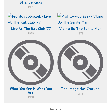
Strange Kicks
1981
Live At The Rat Club '77
Vibing Up The Senile Man
1979
1979
What You See Is What You
The Image Has Cracked
Are
1978
1978