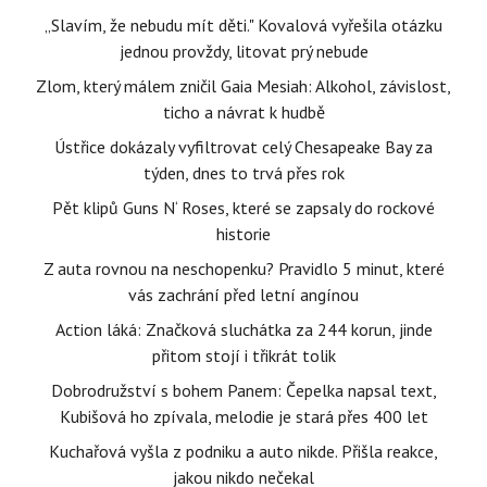
„Slavím, že nebudu mít děti." Kovalová vyřešila otázku
jednou provždy, litovat prý nebude
Zlom, který málem zničil Gaia Mesiah: Alkohol, závislost,
ticho a návrat k hudbě
Ústřice dokázaly vyfiltrovat celý Chesapeake Bay za
týden, dnes to trvá přes rok
Pět klipů Guns N‘ Roses, které se zapsaly do rockové
historie
Z auta rovnou na neschopenku? Pravidlo 5 minut, které
vás zachrání před letní angínou
Action láká: Značková sluchátka za 244 korun, jinde
přitom stojí i třikrát tolik
Dobrodružství s bohem Panem: Čepelka napsal text,
Kubišová ho zpívala, melodie je stará přes 400 let
Kuchařová vyšla z podniku a auto nikde. Přišla reakce,
jakou nikdo nečekal