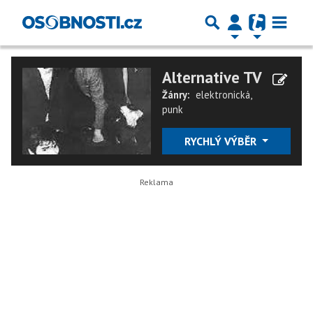
Alternative TV
Žánry:
elektronická
,
punk
RYCHLÝ VÝBĚR