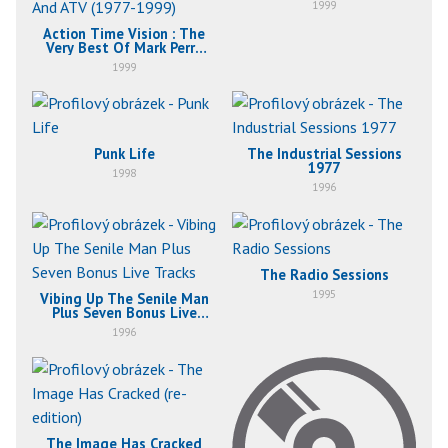
1999
Action Time Vision : The
Very Best Of Mark Perry
And ATV (1977-1999)
1999
Punk Life
The Industrial Sessions
1977
1998
1996
The Radio Sessions
1995
Vibing Up The Senile Man
Plus Seven Bonus Live
Tracks
1996
The Image Has Cracked