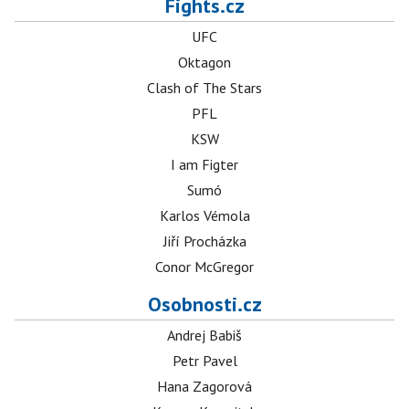
Fights.cz
UFC
Oktagon
Clash of The Stars
PFL
KSW
I am Figter
Sumó
Karlos Vémola
Jiří Procházka
Conor McGregor
Osobnosti.cz
Andrej Babiš
Petr Pavel
Hana Zagorová