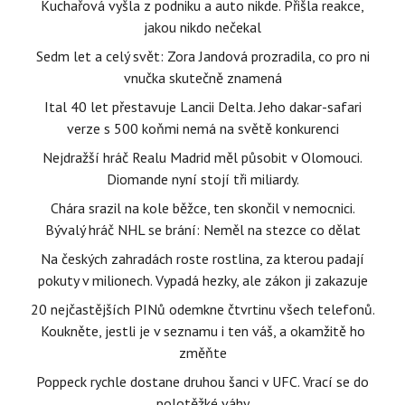
Kuchařová vyšla z podniku a auto nikde. Přišla reakce,
jakou nikdo nečekal
Sedm let a celý svět: Zora Jandová prozradila, co pro ni
vnučka skutečně znamená
Ital 40 let přestavuje Lancii Delta. Jeho dakar-safari
verze s 500 koňmi nemá na světě konkurenci
Nejdražší hráč Realu Madrid měl působit v Olomouci.
Diomande nyní stojí tři miliardy.
Chára srazil na kole běžce, ten skončil v nemocnici.
Bývalý hráč NHL se brání: Neměl na stezce co dělat
Na českých zahradách roste rostlina, za kterou padají
pokuty v milionech. Vypadá hezky, ale zákon ji zakazuje
20 nejčastějších PINů odemkne čtvrtinu všech telefonů.
Koukněte, jestli je v seznamu i ten váš, a okamžitě ho
změňte
Poppeck rychle dostane druhou šanci v UFC. Vrací se do
polotěžké váhy