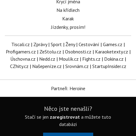
Krycí jména
Na křídlech
Karak
Jízdenky, prosím!
Tiscali.cz
|
Zprávy
|
Sport
|
Ženy
|
Cestování
|
Games.cz
|
Profigamers.cz
|
ZeStolu.cz
|
Osobnosti.cz
|
Karaoketexty.cz
|
Úschovna.cz
|
Nedd.cz
|
Moulík.cz
|
Fights.cz
|
Dokina.cz
|
CZhity.cz
|
Našepeníze.cz
|
Srovnám.cz
|
StartupInsider.cz
Partneři: Heroine
Něco jste nenašli?
Stačí se jen
zaregistrovat
a můžete tuto
databázi