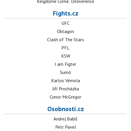
Kingdome Come: Deliverence
Fights.cz
UFC
Oktagon
Clash of The Stars
PFL
KSW
I am Figter
Sumó
Karlos Vémola
Jiří Procházka
Conor McGregor
Osobnosti.cz
Andrej Babiš
Petr Pavel