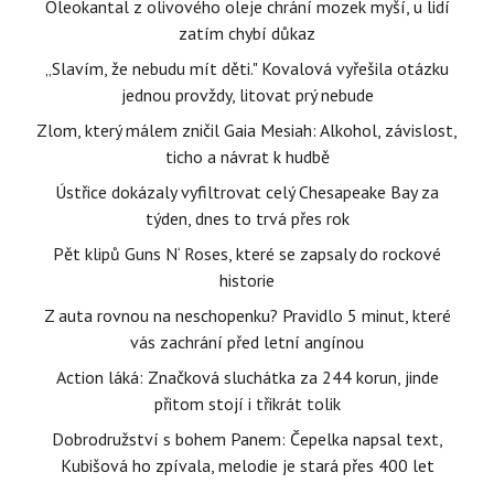
Oleokantal z olivového oleje chrání mozek myší, u lidí
zatím chybí důkaz
„Slavím, že nebudu mít děti." Kovalová vyřešila otázku
jednou provždy, litovat prý nebude
Zlom, který málem zničil Gaia Mesiah: Alkohol, závislost,
ticho a návrat k hudbě
Ústřice dokázaly vyfiltrovat celý Chesapeake Bay za
týden, dnes to trvá přes rok
Pět klipů Guns N‘ Roses, které se zapsaly do rockové
historie
Z auta rovnou na neschopenku? Pravidlo 5 minut, které
vás zachrání před letní angínou
Action láká: Značková sluchátka za 244 korun, jinde
přitom stojí i třikrát tolik
Dobrodružství s bohem Panem: Čepelka napsal text,
Kubišová ho zpívala, melodie je stará přes 400 let