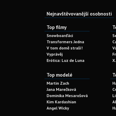
Nejnavštěvovanější osobnosti
Top filmy
T
Snowboarďáci
S
Transformers Jedna
C
V tom domě straší!
V
Vyprávěj
F
Erótica: Luz de Luna
X
Top modelé
T
Martin Zach
H
Jana Marečková
C
Dominika Mesarošová
L
Kim Kardashian
A
Angel Wicky
H