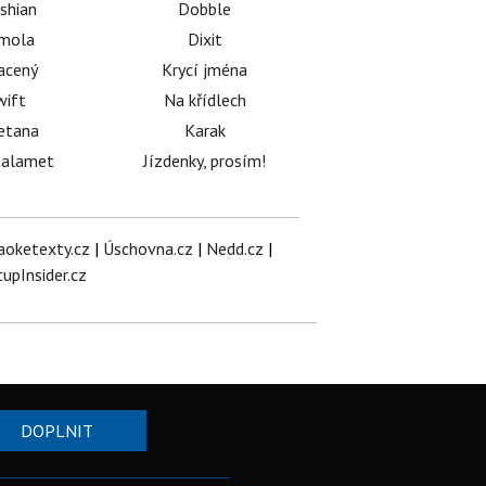
shian
Dobble
émola
Dixit
acený
Krycí jména
wift
Na křídlech
etana
Karak
halamet
Jízdenky, prosím!
aoketexty.cz
|
Úschovna.cz
|
Nedd.cz
|
tupInsider.cz
DOPLNIT