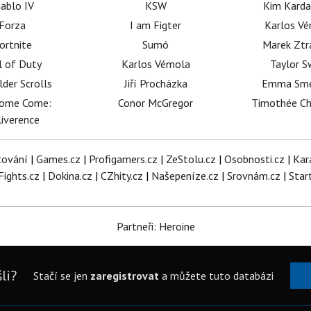
iablo IV
KSW
Kim Karda
Forza
I am Figter
Karlos V
ortnite
Sumó
Marek Ztr
l of Duty
Karlos Vémola
Taylor S
lder Scrolls
Jiří Procházka
Emma Sm
dome Come:
Conor McGregor
Timothée C
iverence
tování
|
Games.cz
|
Profigamers.cz
|
ZeStolu.cz
|
Osobnosti.cz
|
Kar
Fights.cz
|
Dokina.cz
|
CZhity.cz
|
Našepeníze.cz
|
Srovnám.cz
|
Star
Partneři: Heroine
li?
Stačí se jen
zaregistrovat
a můžete tuto databázi