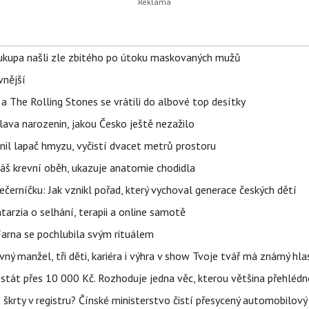
Soukupa našli zle zbitého po útoku maskovaných mužů
vnější
a The Rolling Stones se vrátili do albové top desítky
lava narozenin, jakou Česko ještě nezažilo
nil lapač hmyzu, vyčistí dvacet metrů prostoru
váš krevní oběh, ukazuje anatomie chodidla
černíčku: Jak vznikl pořad, který vychoval generace českých dětí
Katarzia o selhání, terapii a online samotě
Farna se pochlubila svým rituálem
ný manžel, tři děti, kariéra i výhra v show Tvoje tvář má známý hla
 stát přes 10 000 Kč. Rozhoduje jedna věc, kterou většina přehlédn
škrty v registru? Čínské ministerstvo čistí přesycený automobilový