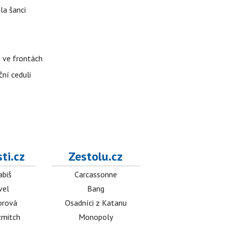
la šanci
i ve frontách
ční ceduli
ti.cz
Zestolu.cz
abiš
Carcassonne
vel
Bang
orová
Osadníci z Katanu
mitch
Monopoly