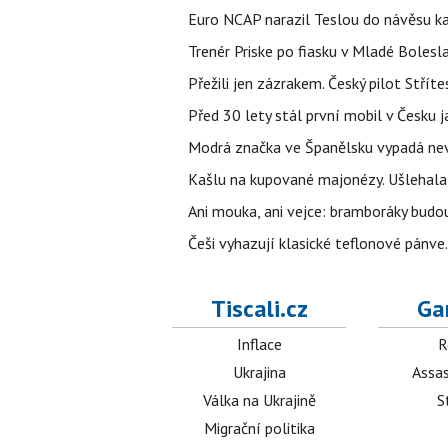
Euro NCAP narazil Teslou do návěsu kam
Trenér Priske po fiasku v Mladé Bolesla
Přežili jen zázrakem. Český pilot Stří
Před 30 lety stál první mobil v Česku j
Modrá značka ve Španělsku vypadá nevinn
Kašlu na kupované majonézy. Ušlehala 
Ani mouka, ani vejce: bramboráky budo
Češi vyhazují klasické teflonové pánve.
Tiscali.cz
Ga
Inflace
R
Ukrajina
Assas
Válka na Ukrajině
S
Migrační politika