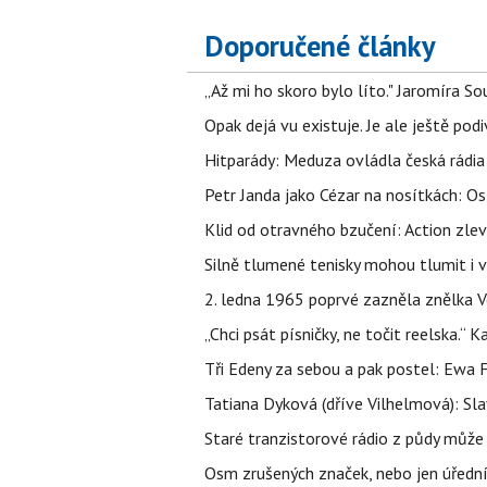
Doporučené články
„Až mi ho skoro bylo líto." Jaromíra 
Opak dejá vu existuje. Je ale ještě podi
Hitparády: Meduza ovládla česká rádia 
Petr Janda jako Cézar na nosítkách: Os
Klid od otravného bzučení: Action zlev
Silně tlumené tenisky mohou tlumit i 
2. ledna 1965 poprvé zazněla znělka Ve
„Chci psát písničky, ne točit reelska.“ 
Tři Edeny za sebou a pak postel: Ewa 
Tatiana Dyková (dříve Vilhelmová): Slav
Staré tranzistorové rádio z půdy může
Osm zrušených značek, nebo jen úřední 