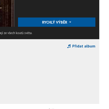
RYCHLÝ VÝBĚR
ejí ze všech koutů světa.
Přidat album