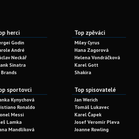
op herci
Top zpěváci
ergei Godin
Miley Cyrus
arole André
Hana Zagorová
áclav Neckář
Helena Vondráčková
rank Sinatra
Karel Gott
. Brands
Shakira
op sportovci
Top spisovatelé
anka Kynychová
Jan Werich
ristiano Ronaldo
Tomáš Lukavec
ionel Messi
Karel Čapek
leš Lamka
Josef Veromír Pleva
ana Mandlíková
Joanne Rowling