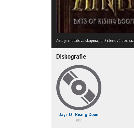
Aina je metalová skupina, jejíž členové pocház
Diskografie
Days Of Rising Doom
2003