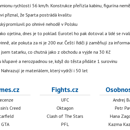
ionu rychlostí 56 km/h. Konstrukce přeřízla kabinu, figurína nemě
vi přiznal, že Sparta postrádá kvalitu
teský promluvil po ohnivé nehodě v Polsku
ako ojetina, dnes je to poklad. Eurotel ho pak dotoval a lidé se rval
ě, ale pokuta za ni je 200 eur. Čeští řidiči ji zaměňují za informa
jsem tatarku, co chutná jako z obchodu a vyjde na 30 Kč
u křupavé a nerozpadnou se, když do těsta přidáte 1 surovinu
 Nahrazují je materiálem, který vydrží i 50 let
mes.cz
Fights.cz
Osobnos
ecenze
UFC
Andrej B
sin's Creed
Oktagon
Petr Pa
tarfield
Clash of The Stars
Hana Zag
GTA
PFL
Kazma Kaz