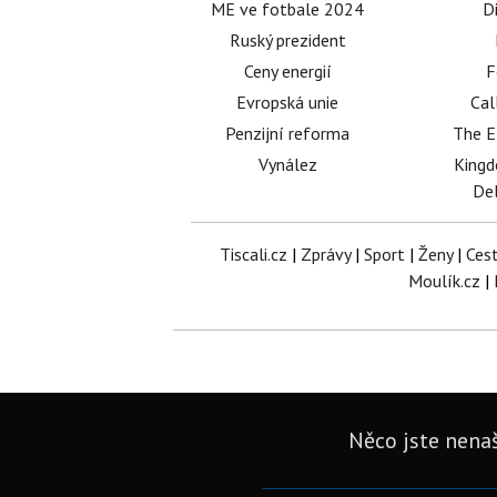
ME ve fotbale 2024
D
Ruský prezident
Ceny energií
F
Evropská unie
Cal
Penzijní reforma
The E
Vynález
King
Del
Tiscali.cz
|
Zprávy
|
Sport
|
Ženy
|
Ces
Moulík.cz
|
Něco jste nenaš