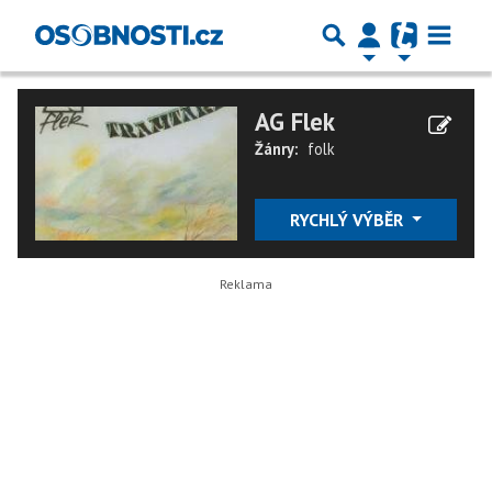
AG Flek
Žánry:
folk
RYCHLÝ VÝBĚR