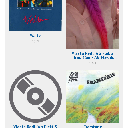
Waltz
1999
Vlasta Redl, AG Flek a
Hradišťan - AG Flek &
Hradišťan
1994
Vlasta Redl (Ag Flek) &
Tramtárie