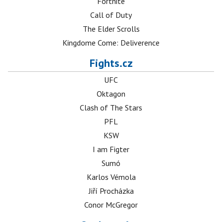
Fortnite
Call of Duty
The Elder Scrolls
Kingdome Come: Deliverence
Fights.cz
UFC
Oktagon
Clash of The Stars
PFL
KSW
I am Figter
Sumó
Karlos Vémola
Jiří Procházka
Conor McGregor