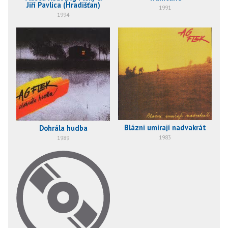
Jiří Pavlica (Hradišťan)
1991
1994
Blázni umírají nadvakrát
Dohrála hudba
1983
1989