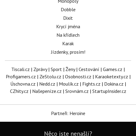
Monopoly
Dobble
Dixit
Krycí jména
Na křídlech
Karak
Jízdenky, prosím!
Tiscali.cz
|
Zprávy
|
Sport
|
Ženy
|
Cestování
|
Games.cz
|
Profigamers.cz
|
ZeStolu.cz
|
Osobnosti.cz
|
Karaoketexty.cz
|
Úschovna.cz
|
Nedd.cz
|
Moulík.cz
|
Fights.cz
|
Dokina.cz
|
CZhity.cz
|
Našepeníze.cz
|
Srovnám.cz
|
StartupInsider.cz
Partneři: Heroine
Něco jste nenašli?