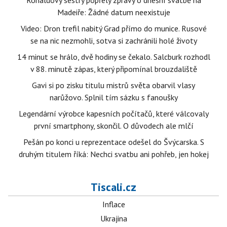
Ronaldovy sestry popřely zprávy o dnešní svatbě na
Madeiře: Žádné datum neexistuje
Video: Dron trefil nabitý Grad přímo do munice. Rusové
se na nic nezmohli, sotva si zachránili holé životy
14 minut se hrálo, dvě hodiny se čekalo. Salcburk rozhodl
v 88. minutě zápas, který připomínal brouzdaliště
Gavi si po zisku titulu mistrů světa obarvil vlasy
narůžovo. Splnil tím sázku s fanoušky
Legendární výrobce kapesních počítačů, které válcovaly
první smartphony, skončil. O důvodech ale mlčí
Pešán po konci u reprezentace odešel do Švýcarska. S
druhým titulem říká: Nechci svatbu ani pohřeb, jen hokej
Tiscali.cz
Inflace
Ukrajina