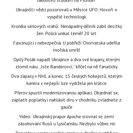
Jakubovo studium na Floridě?
Ukrajinští vědci pozorovali u Měsíce UFO. Hovoří o
vyspělé technologii
Kronika sériových vrahů: Nenápadný dělník zabil desítky
žen. Policii unikal téměř 20 let
Fascinující i nebezpečná. U pobřeží Chorvatska udeřila
mořská smršť
Opilý Polák napadl Ukrajince a dva své krajany, kterým
zlomil ruku. „Jste Banderovci,“ křičel na ně fanaticky
Dva zápasy v NHL a konec. 15 českých hokejistů, kterým
kariéra v nejlepší lize vydržela jen krátce
Přerov spustil modernizovanou aplikaci. Objednat se,
zaplatit poplatky i nahlásit díru v chodníku zvládnete z
gauče
Video: Ukrajinský prapor Apache srovnal se zemí
zásobování Rusů u Lysičansku. Nezbylo vůbec nic