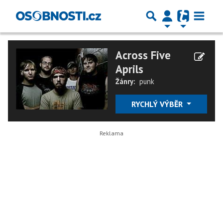
Across Five
Aprils
Žánry:
punk
RYCHLÝ VÝBĚR