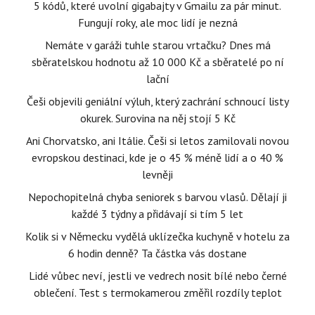
5 kódů, které uvolní gigabajty v Gmailu za pár minut.
Fungují roky, ale moc lidí je nezná
Nemáte v garáži tuhle starou vrtačku? Dnes má
sběratelskou hodnotu až 10 000 Kč a sběratelé po ní
lační
Češi objevili geniální výluh, který zachrání schnoucí listy
okurek. Surovina na něj stojí 5 Kč
Ani Chorvatsko, ani Itálie. Češi si letos zamilovali novou
evropskou destinaci, kde je o 45 % méně lidí a o 40 %
levněji
Nepochopitelná chyba seniorek s barvou vlasů. Dělají ji
každé 3 týdny a přidávají si tím 5 let
Kolik si v Německu vydělá uklízečka kuchyně v hotelu za
6 hodin denně? Ta částka vás dostane
Lidé vůbec neví, jestli ve vedrech nosit bílé nebo černé
oblečení. Test s termokamerou změřil rozdíly teplot