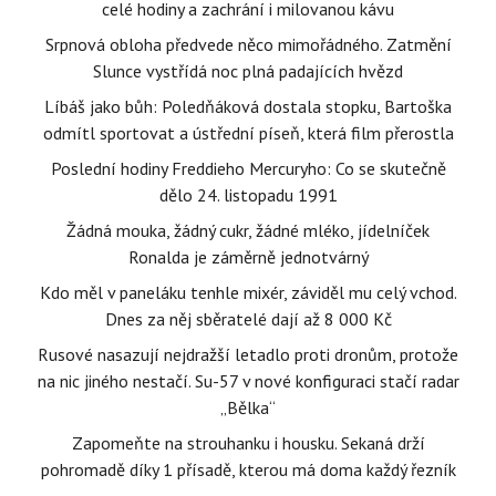
celé hodiny a zachrání i milovanou kávu
Srpnová obloha předvede něco mimořádného. Zatmění
Slunce vystřídá noc plná padajících hvězd
Líbáš jako bůh: Poledňáková dostala stopku, Bartoška
odmítl sportovat a ústřední píseň, která film přerostla
Poslední hodiny Freddieho Mercuryho: Co se skutečně
dělo 24. listopadu 1991
Žádná mouka, žádný cukr, žádné mléko, jídelníček
Ronalda je záměrně jednotvárný
Kdo měl v paneláku tenhle mixér, záviděl mu celý vchod.
Dnes za něj sběratelé dají až 8 000 Kč
Rusové nasazují nejdražší letadlo proti dronům, protože
na nic jiného nestačí. Su-57 v nové konfiguraci stačí radar
„Bělka“
Zapomeňte na strouhanku i housku. Sekaná drží
pohromadě díky 1 přísadě, kterou má doma každý řezník