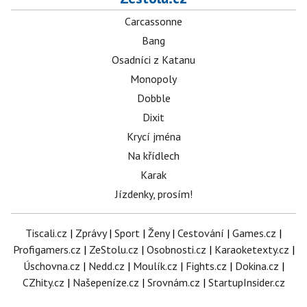
Carcassonne
Bang
Osadníci z Katanu
Monopoly
Dobble
Dixit
Krycí jména
Na křídlech
Karak
Jízdenky, prosím!
Tiscali.cz
|
Zprávy
|
Sport
|
Ženy
|
Cestování
|
Games.cz
|
Profigamers.cz
|
ZeStolu.cz
|
Osobnosti.cz
|
Karaoketexty.cz
|
Úschovna.cz
|
Nedd.cz
|
Moulík.cz
|
Fights.cz
|
Dokina.cz
|
CZhity.cz
|
Našepeníze.cz
|
Srovnám.cz
|
StartupInsider.cz