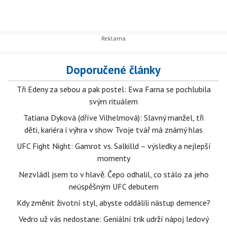
Doporučené články
Tři Edeny za sebou a pak postel: Ewa Farna se pochlubila
svým rituálem
Tatiana Dyková (dříve Vilhelmová): Slavný manžel, tři
děti, kariéra i výhra v show Tvoje tvář má známý hlas
UFC Fight Night: Gamrot vs. Salkilld – výsledky a nejlepší
momenty
Nezvládl jsem to v hlavě. Čepo odhalil, co stálo za jeho
neúspěšným UFC debutem
Kdy změnit životní styl, abyste oddálili nástup demence?
Vedro už vás nedostane: Geniální trik udrží nápoj ledový