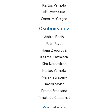
Karlos Vémola
Jiří Procházka
Conor McGregor
Osobnosti.cz
Andrej Babiš
Petr Pavel
Hana Zagorová
Kazma Kazmitch
Kim Kardashian
Karlos Vémola
Marek Ztracený
Taylor Swift
Emma Smetana
Timothée Chalamet
Zestolu.cz