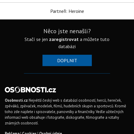
Partneři: Heroine
Něco jste nenašli?
Stačí se jen
zaregistrovat
a můžete tuto
databázi
DOPLNIT
Osobnosti.cz
Největší český web s databází osobností, herců, hereček,
zpěváků, zpěvaček, modelek, filmů, hudebních skupin a sportovců. Kromě
toho zde najdete i spisovatele, panovníky a finančníky. Vedle užitečných
informací web obsahuje i fotografie, diskografie, filmografie a vztahy
známých osobností.
Reklama
|
Cookies
|
Osobní údaje