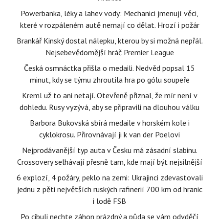
Powerbanka, léky a lahev vody: Mechanici jmenují věci,
které v rozpáleném autě nemají co dělat. Hrozí i požár
Brankář Kinský dostal nálepku, kterou by si možná nepřál.
Nejsebevědomější hráč Premier League
Česká osmnáctka přišla o medaili. Nedvěd popsal 15
minut, kdy se týmu zhroutila hra po gólu soupeře
Kreml už to ani netají. Otevřeně přiznal, že mír není v
dohledu. Rusy vyzývá, aby se připravili na dlouhou válku
Barbora Bukovská sbírá medaile v horském kole i
cyklokrosu. Přirovnávají ji k van der Poelovi
Nejprodávanější typ auta v Česku má zásadní slabinu.
Crossovery selhávají přesně tam, kde mají být nejsilnější
6 explozí, 4 požáry, peklo na zemi: Ukrajinci zdevastovali
jednu z pěti největších ruských rafinerií 700 km od hranic
i lodě FSB
Po cibuli nechte záhon prázdný a půda se vám odvděčí