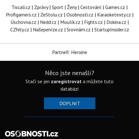
Tiscali.cz
|
Zprávy
|
Sport
|
Ženy
|
Cestování
|
Games.cz
|
Profigamers.cz
|
ZeStolu.cz
|
Osobnosti.cz
|
Karaoketexty.cz
|
Úschovna.cz
|
Nedd.cz
|
Moulík.cz
|
Fights.cz
|
Dokina.cz
|
CZhity.cz
|
Našepeníze.cz
|
Srovnám.cz
|
StartupInsider.cz
Partneři: Heroine
Něco jste nenašli?
Stačí se jen
zaregistrovat
a můžete tuto
databázi
DOPLNIT