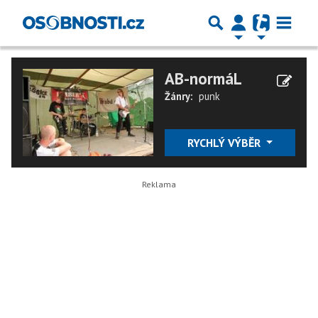
AB-normáL
Žánry:
punk
RYCHLÝ VÝBĚR