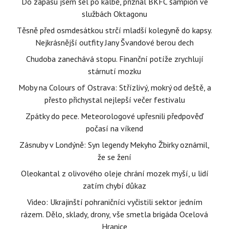
Do zápasu jsem šel po kalbě, přiznal BKFC šampion ve
službách Oktagonu
Těsně před osmdesátkou strčí mladší kolegyně do kapsy.
Nejkrásnější outfity Jany Švandové berou dech
Chudoba zanechává stopu. Finanční potíže zrychlují
stárnutí mozku
Moby na Colours of Ostrava: Střízlivý, mokrý od deště, a
přesto přichystal nejlepší večer festivalu
Zpátky do pece. Meteorologové upřesnili předpověď
počasí na víkend
Zásnuby v Londýně: Syn legendy Mekyho Žbirky oznámil,
že se žení
Oleokantal z olivového oleje chrání mozek myší, u lidí
zatím chybí důkaz
Video: Ukrajinští pohraničníci vyčistili sektor jedním
rázem. Dělo, sklady, drony, vše smetla brigáda Ocelová
Hranice