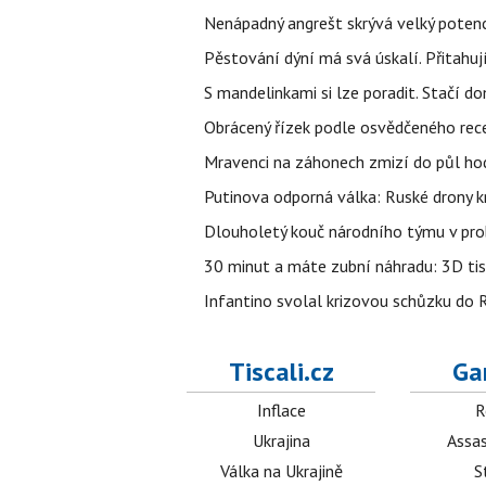
Nenápadný angrešt skrývá velký poten
Pěstování dýní má svá úskalí. Přitahuj
S mandelinkami si lze poradit. Stačí do
Obrácený řízek podle osvědčeného rece
Mravenci na záhonech zmizí do půl hodi
Putinova odporná válka: Ruské drony kr
Dlouholetý kouč národního týmu v prob
30 minut a máte zubní náhradu: 3D tis
Infantino svolal krizovou schůzku do R
Tiscali.cz
Ga
Inflace
R
Ukrajina
Assas
Válka na Ukrajině
S