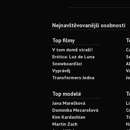
Nejnavštěvovanější osobnosti
Top filmy
T
V tom domě straší!
C
Erótica: Luz de Luna
S
Snowboarďáci
A
Vyprávěj
V
Transformers Jedna
J
Top modelé
T
Jana Marečková
L
Dominika Mesarošová
C
Kim Kardashian
T
Martin Zach
H