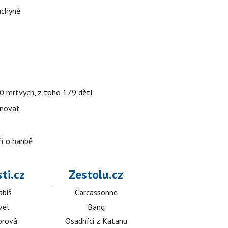
uchyně
000 mrtvých, z toho 179 dětí
énovat
ří o hanbě
ti.cz
Zestolu.cz
abiš
Carcassonne
vel
Bang
orová
Osadníci z Katanu