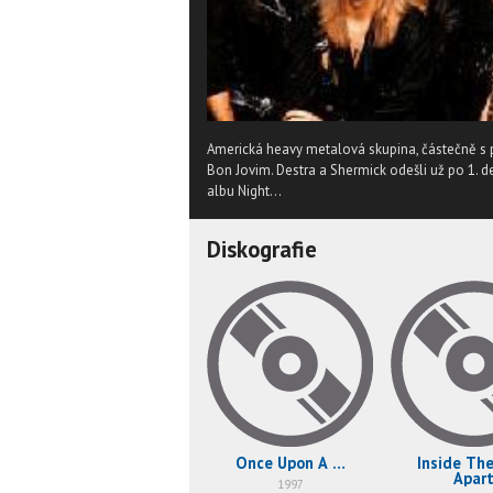
Americká heavy metalová skupina, částečně s p
Bon Jovim. Destra a Shermick odešli už po 1. de
albu Night...
Diskografie
Once Upon A …
Inside The
Apar
1997