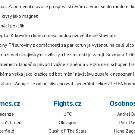
ciál: Zapomenuté ovoce prospívá střevům a vrací se do moderní k
í krysy jako magnet
mácí postřik
ptu: Krkovička i kuřecí maso budou neuvěřitelně šťavnaté
ny. Tři suroviny z domácnosti za pár korun je vyženou na celé léto
ouží nad ukrajinskými civilisty a bez milosti je zabíjí. Bezmála 1 
lémech. Jandač si přivodil vážné zranění a v Plzni není schopen tr
kárna velká jako krabice od bot mění návštěvu zubaře k nepoznání
abatu. Wenger se od něj distancoval, generální sekretář FIFA hovo
mes.cz
Fights.cz
Osobnos
ecenze
UFC
Andrej B
sin's Creed
Oktagon
Petr Pa
tarfield
Clash of The Stars
Hana Zag