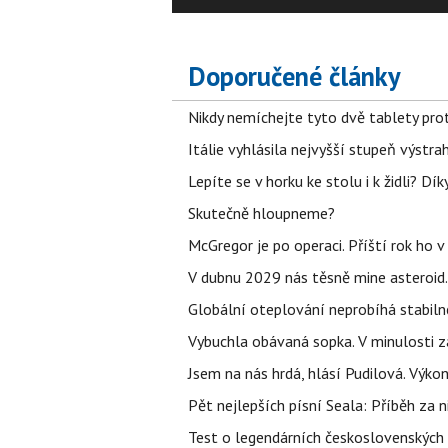
Doporučené články
Nikdy nemíchejte tyto dvě tablety pro
Itálie vyhlásila nejvyšší stupeň výstr
Lepíte se v horku ke stolu i k židli? D
Skutečně hloupneme?
McGregor je po operaci. Příští rok ho 
V dubnu 2029 nás těsně mine asteroid.
Globální oteplování neprobíhá stabilně.
Vybuchla obávaná sopka. V minulosti za
Jsem na nás hrdá, hlásí Pudilová. Výko
Pět nejlepších písní Seala: Příběh za 
Test o legendárních československých 