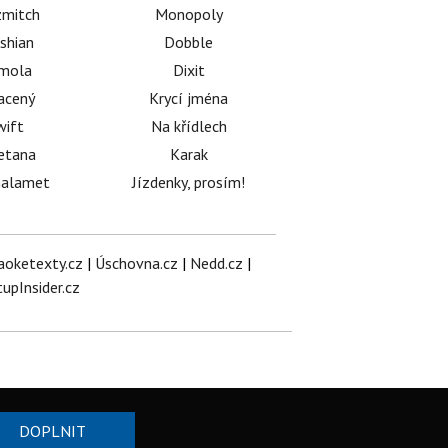
mitch
Monopoly
shian
Dobble
émola
Dixit
acený
Krycí jména
wift
Na křídlech
etana
Karak
halamet
Jízdenky, prosím!
aoketexty.cz
|
Úschovna.cz
|
Nedd.cz
|
tupInsider.cz
DOPLNIT