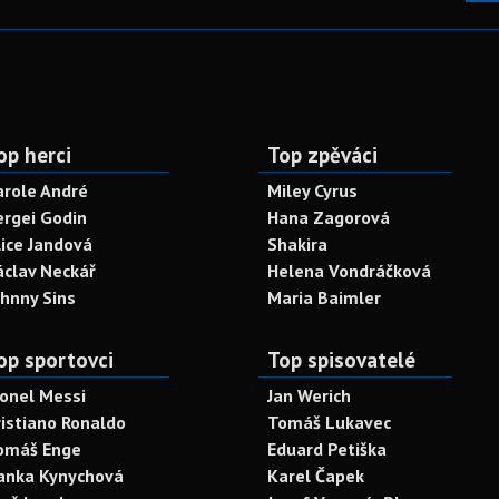
op herci
Top zpěváci
arole André
Miley Cyrus
ergei Godin
Hana Zagorová
lice Jandová
Shakira
áclav Neckář
Helena Vondráčková
ohnny Sins
Maria Baimler
op sportovci
Top spisovatelé
ionel Messi
Jan Werich
ristiano Ronaldo
Tomáš Lukavec
omáš Enge
Eduard Petiška
anka Kynychová
Karel Čapek