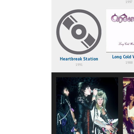
1997
Long Cold 
Heartbreak Station
1988
1991