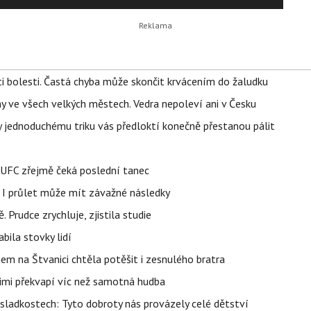
ti bolesti. Častá chyba může skončit krvácením do žaludku
ahy ve všech velkých městech. Vedra nepoleví ani v Česku
íky jednoduchému triku vás předloktí konečně přestanou pálit
v UFC zřejmě čeká poslední tanec
 I průlet může mít závažné následky
 Prudce zrychluje, zjistila studie
bila stovky lidí
nem na Štvanici chtěla potěšit i zesnulého bratra
nimi překvapí víc než samotná hudba
sladkostech: Tyto dobroty nás provázely celé dětství