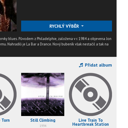
RYCHLÝ VÝBĚR
rvky blues. Původem z Philadelphie, založena v r. 1984 a objevena Jon
mu. Nahradili je La Bar a Drance. Nový bubeník však nestačil a tak na
Přidat album
 Torn
Still Climbing
Live Train To
t
Heartbreak Station
1994