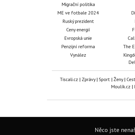
Migrační politika
ME ve fotbale 2024
D
Ruský prezident
Ceny energií
F
Evropská unie
Cal
Penzijní reforma
The E
Vynález
King
Del
Tiscali.cz
|
Zprávy
|
Sport
|
Ženy
|
Ces
Moulík.cz
|
Něco jste nenaš