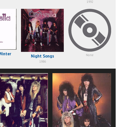
1992
Winter
None
Night Songs
1986