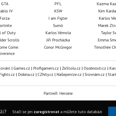
GTA
PFL
Kazma Kaz
iablo IV
KSW
Kim Karda
Forza
I am Figter
Karlos V
ortnite
Sumó
Marek Ztr
l of Duty
Karlos Vémola
Taylor S
lder Scrolls
Jiří Procházka
Emma Sm
dome Come:
Conor McGregor
Timothée C
iverence
tování
|
Games.cz
|
Profigamers.cz
|
ZeStolu.cz
|
Osobnosti.cz
|
Kar
Fights.cz
|
Dokina.cz
|
CZhity.cz
|
Našepeníze.cz
|
Srovnám.cz
|
Star
Partneři: Heroine
li?
Stačí se jen
zaregistrovat
a můžete tuto databázi