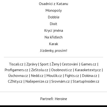
Osadníci z Katanu
Monopoly
Dobble
Dixit
Krycí jména
Na křídlech
Karak
Jízdenky, prosím!
Tiscali.cz
|
Zprávy
|
Sport
|
Ženy
|
Cestování
|
Games.cz
|
Profigamers.cz
|
ZeStolu.cz
|
Osobnosti.cz
|
Karaoketexty.cz
|
Úschovna.cz
|
Nedd.cz
|
Moulík.cz
|
Fights.cz
|
Dokina.cz
|
CZhity.cz
|
Našepeníze.cz
|
Srovnám.cz
|
StartupInsider.cz
Partneři: Heroine