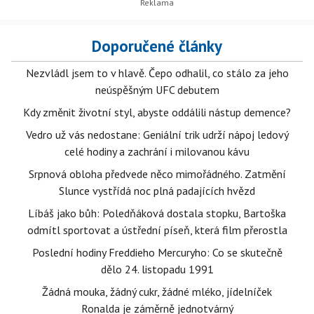
Doporučené články
Nezvládl jsem to v hlavě. Čepo odhalil, co stálo za jeho
neúspěšným UFC debutem
Kdy změnit životní styl, abyste oddálili nástup demence?
Vedro už vás nedostane: Geniální trik udrží nápoj ledový
celé hodiny a zachrání i milovanou kávu
Srpnová obloha předvede něco mimořádného. Zatmění
Slunce vystřídá noc plná padajících hvězd
Líbáš jako bůh: Poledňáková dostala stopku, Bartoška
odmítl sportovat a ústřední píseň, která film přerostla
Poslední hodiny Freddieho Mercuryho: Co se skutečně
dělo 24. listopadu 1991
Žádná mouka, žádný cukr, žádné mléko, jídelníček
Ronalda je záměrně jednotvárný