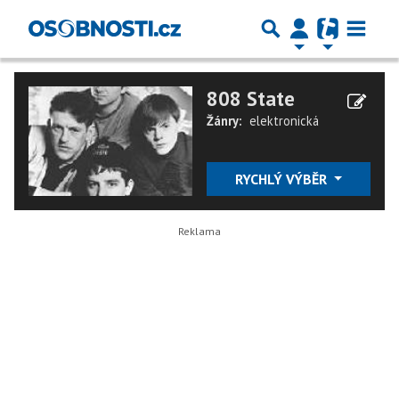
808 State
Žánry:
elektronická
RYCHLÝ VÝBĚR