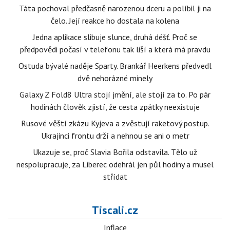
Táta pochoval předčasně narozenou dceru a políbil ji na
čelo. Její reakce ho dostala na kolena
Jedna aplikace slibuje slunce, druhá déšť. Proč se
předpovědi počasí v telefonu tak liší a která má pravdu
Ostuda bývalé naděje Sparty. Brankář Heerkens předvedl
dvě nehorázné minely
Galaxy Z Fold8 Ultra stojí jmění, ale stojí za to. Po pár
hodinách člověk zjistí, že cesta zpátky neexistuje
Rusové věští zkázu Kyjeva a zvěstují raketový postup.
Ukrajinci frontu drží a nehnou se ani o metr
Ukazuje se, proč Slavia Bořila odstavila. Tělo už
nespolupracuje, za Liberec odehrál jen půl hodiny a musel
střídat
Tiscali.cz
Inflace