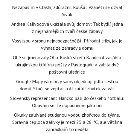
Nezápasím v Clashi, zdůraznil Roušal. Vzápětí se ozval
Sivák
Andrea Kalivodová ukázala svůj domov: Tak bydlí jedna
z nejznámějších tváří české zábavy
Vosy jsou v srpnu nejnebezpečnější: Přírodní triky, jak je
vyhnat ze zahrady a domu
Obě se jmenovaly Olja. Ruská střela Banderol zasáhla
ukrajinskou třídírnu pošty v Pavlogradu a zabila dvě
poštovní úřednice
Google Mapy vám brzy samy objednají jídlo cestou
domů. Stačí se zeptat a AI zařídí zbytek za vás
Slovenský reprezentant Hancko pálí do českého fotbalu:
Obávám se, že dopadneme jako oni
Okurky zalévané studenou vodou zhořknou do týdne.
Správná teplota zálivky je mezi 25 a 28 °C, ale většina
zahrádkářů to nedělá