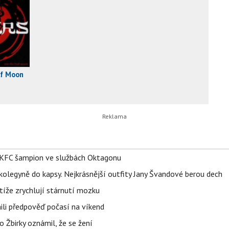
lf Moon
 BKFC šampion ve službách Oktagonu
olegyně do kapsy. Nejkrásnější outfity Jany Švandové berou dech
íže zrychlují stárnutí mozku
ili předpověď počasí na víkend
 Žbirky oznámil, že se žení