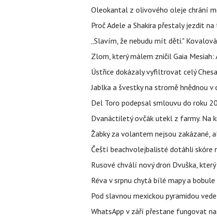
Oleokantal z olivového oleje chrání m
Proč Adele a Shakira přestaly jezdit na t
„Slavím, že nebudu mít děti." Kovalová
Zlom, který málem zničil Gaia Mesiah: 
Ústřice dokázaly vyfiltrovat celý Ches
Jablka a švestky na stromě hnědnou v c
Del Toro podepsal smlouvu do roku 203
Dvanáctiletý ovčák utekl z farmy. Na kr
Žabky za volantem nejsou zakázané, al
Čeští beachvolejbalisté dotáhli skóre
Rusové chválí nový dron Dvuška, který n
Réva v srpnu chytá bílé mapy a bobule 
Pod slavnou mexickou pyramidou vede t
WhatsApp v září přestane fungovat na n