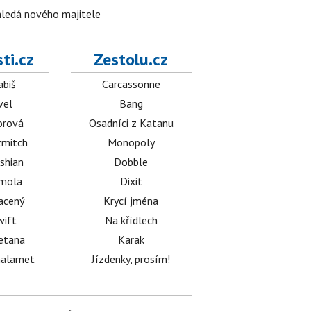
 hledá nového majitele
ti.cz
Zestolu.cz
abiš
Carcassonne
vel
Bang
orová
Osadníci z Katanu
mitch
Monopoly
shian
Dobble
émola
Dixit
acený
Krycí jména
wift
Na křídlech
etana
Karak
halamet
Jízdenky, prosím!