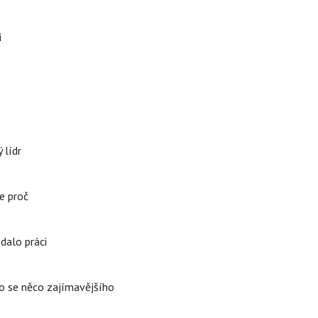
i
 lídr
e proč
edalo práci
lo se něco zajímavějšího