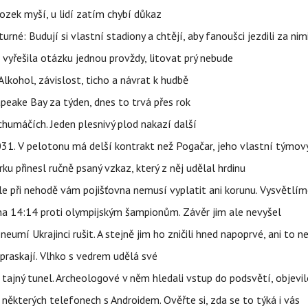
ozek myší, u lidí zatím chybí důkaz
urné: Budují si vlastní stadiony a chtějí, aby fanoušci jezdili za nim
 vyřešila otázku jednou provždy, litovat prý nebude
Alkohol, závislost, ticho a návrat k hudbě
apeake Bay za týden, dnes to trvá přes rok
humáčích. Jeden plesnivý plod nakazí další
1. V pelotonu má delší kontrakt než Pogačar, jeho vlastní týmový
ku přinesl ručně psaný vzkaz, který z něj udělal hrdinu
e při nehodě vám pojišťovna nemusí vyplatit ani korunu. Vysvětlím
 na 14:14 proti olympijským šampionům. Závěr jim ale nevyšel
eumí Ukrajinci rušit. A stejně jim ho zničili hned napoprvé, ani to n
praskají. Vlhko s vedrem udělá své
ajný tunel. Archeologové v něm hledali vstup do podsvětí, objevi
ěkterých telefonech s Androidem. Ověřte si, zda se to týká i vás