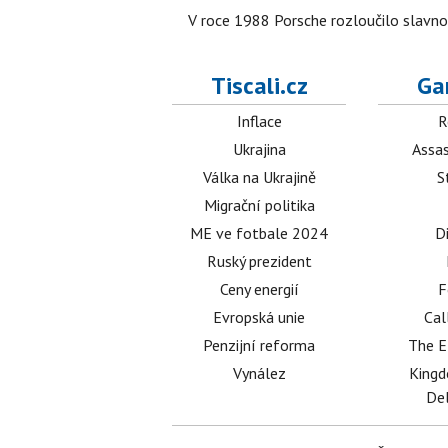
V roce 1988 Porsche rozloučilo slavno
Tiscali.cz
Ga
Inflace
R
Ukrajina
Assas
Válka na Ukrajině
S
Migrační politika
ME ve fotbale 2024
D
Ruský prezident
Ceny energií
F
Evropská unie
Cal
Penzijní reforma
The E
Vynález
King
Del