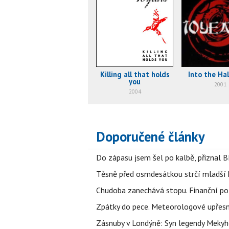
Killing all that holds
Into the Ha
you
2001
2004
Doporučené články
Do zápasu jsem šel po kalbě, přiznal
Těsně před osmdesátkou strčí mladší k
Chudoba zanechává stopu. Finanční pot
Zpátky do pece. Meteorologové upřesn
Zásnuby v Londýně: Syn legendy Mekyho