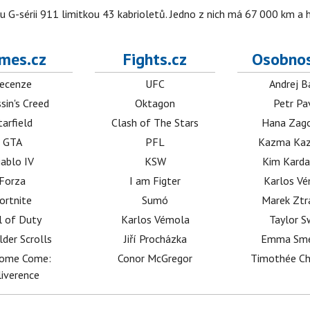
u G-sérii 911 limitkou 43 kabrioletů. Jedno z nich má 67 000 km a
mes.cz
Fights.cz
Osobnos
ecenze
UFC
Andrej B
sin's Creed
Oktagon
Petr Pa
tarfield
Clash of The Stars
Hana Zag
GTA
PFL
Kazma Kaz
iablo IV
KSW
Kim Karda
Forza
I am Figter
Karlos V
ortnite
Sumó
Marek Ztr
l of Duty
Karlos Vémola
Taylor S
lder Scrolls
Jiří Procházka
Emma Sm
dome Come:
Conor McGregor
Timothée C
iverence