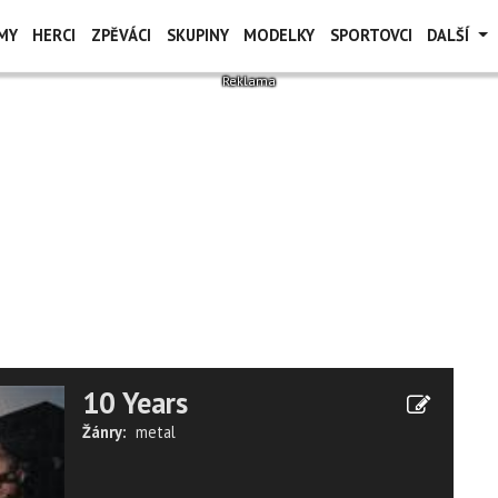
MY
HERCI
ZPĚVÁCI
SKUPINY
MODELKY
SPORTOVCI
DALŠÍ
10 Years
Žánry:
metal