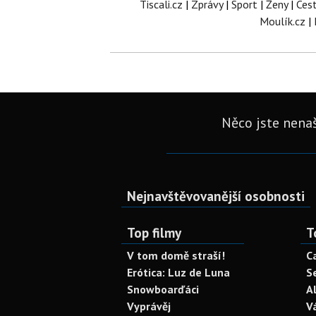
Tiscali.cz
|
Zprávy
|
Sport
|
Ženy
|
Ces
Moulík.cz
|
Něco jste nenaš
Nejnavštěvovanější osobnosti
Top filmy
T
V tom domě straší!
C
Erótica: Luz de Luna
S
Snowboarďáci
A
Vyprávěj
V