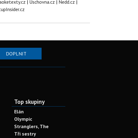
aoketexty.cz
|
Úschovna.cz
|
Nedd.cz
|
tupInsider.cz
DOPLNIT
Top skupiny
Elán
Olympic
Stranglers, The
Tři sestry