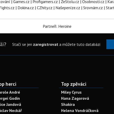
tování
|
Games.cz
|
Profigamers.cz
|
ZeStolu.cz
|
Osobnosti.cz
|
Kar
Fights.cz
|
Dokina.cz
|
CZhity.cz
|
Našepeníze.cz
|
Srovnám.cz
|
Star
Partneři: Heroine
li?
Stačí se jen
zaregistrovat
a můžete tuto databázi
op herci
Top zpěváci
arole André
Miley Cyrus
ergei Godin
Hana Zagorová
lice Jandová
Shakira
áclav Neckář
Helena Vondráčková