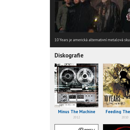
10 Years je americká alternativní metalová sku
Diskografie
Minus The Machine
Feeding The
2012
2010